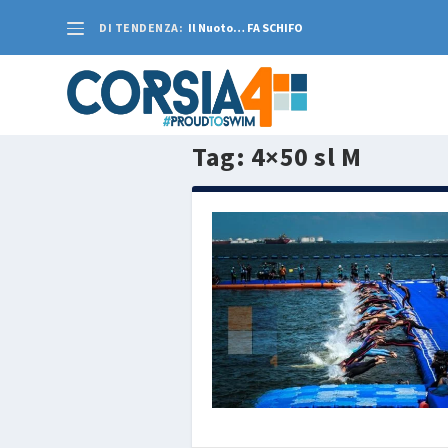
DI TENDENZA:
Il Nuoto… FA SCHIFO
Tag:
4×50 sl M