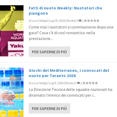
Fatti di nuoto Weekly: Nuotatori che
piangono
di
Luca Soligo
|
Lug 29, 2026
|
Nuoto
|
0
|
Come mai i nuotatori si commuovono dopo una
gara? Cosa c’è di così romantico nella
prestazione...
PER SAPERNE DI PIÙ
Giochi del Mediterraneo, i convocati del
nuoto per Taranto 2026
di
Luca Soligo
|
Lug 9, 2026
|
Nuoto
|
0
|
La Direzione Tecnica delle squadre nazionali ha
diramato l’elenco dei convocati per i...
PER SAPERNE DI PIÙ