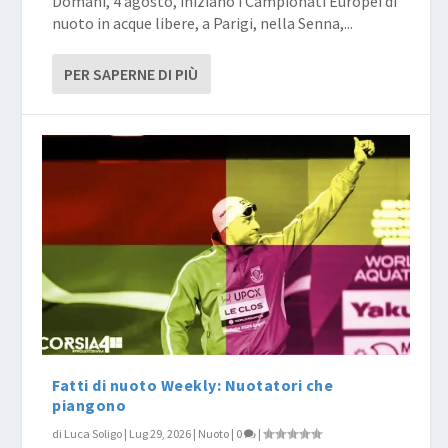
Domani, 4 agosto, iniziano i Campionati Europei di
nuoto in acque libere, a Parigi, nella Senna,...
PER SAPERNE DI PIÙ
Fatti di nuoto Weekly: Nuotatori che
piangono
di
Luca Soligo
|
Lug 29, 2026
|
Nuoto
|
0
|