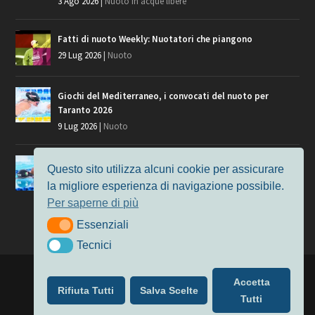
3 Ago 2026
|
Nuoto in acque libere
Fatti di nuoto Weekly: Nuotatori che piangono
29 Lug 2026
|
Nuoto
Giochi del Mediterraneo, i convocati del nuoto per
Taranto 2026
9 Lug 2026
|
Nuoto
Europei di Nuoto Parigi 2026: fra veterani e giovani, chi
Questo sito utilizza alcuni cookie per assicurare
manca?
la migliore esperienza di navigazione possibile.
7 Lug 2026
|
Nuoto
Per saperne di più
Essenziali
Essenziali
Tecnici
Tecnici
Progettato da
Elegant Themes
| Alimentato da
WordPress
Accetta
Rifiuta Tutti
Salva Scelte
Nuoto
MasterS
Podcast
Il Nuoto in Cifre
Chi siamo
Tutti
Privacy & Cookie Policy