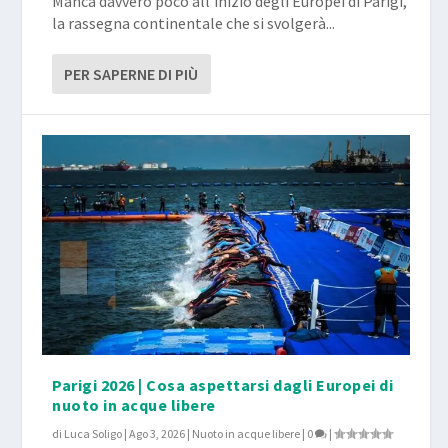
Manca davvero poco all’inizio degli Europei di Parigi,
la rassegna continentale che si svolgerà...
PER SAPERNE DI PIÙ
Parigi 2026 | Cosa aspettarsi dagli Europei di
nuoto in acque libere
di
Luca Soligo
|
Ago 3, 2026
|
Nuoto in acque libere
|
0
|