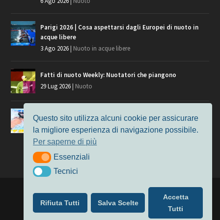
6 Ago 2026
|
Nuoto
Parigi 2026 | Cosa aspettarsi dagli Europei di nuoto in
acque libere
3 Ago 2026
|
Nuoto in acque libere
Fatti di nuoto Weekly: Nuotatori che piangono
29 Lug 2026
|
Nuoto
Giochi del Mediterraneo, i convocati del nuoto per
Questo sito utilizza alcuni cookie per assicurare
Taranto 2026
la migliore esperienza di navigazione possibile.
9 Lug 2026
|
Nuoto
Per saperne di più
Essenziali
Essenziali
Tecnici
Tecnici
Progettato da
Elegant Themes
| Alimentato da
WordPress
Accetta
Rifiuta Tutti
Salva Scelte
Nuoto
MasterS
Podcast
Il Nuoto in Cifre
Chi siamo
Tutti
Privacy & Cookie Policy