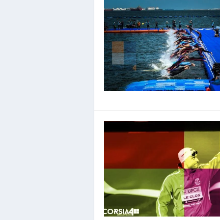
Storie di Record: i 50 Sti
Inserito da
Luca Soligo
|
Feb 11, 2022
|
Nuoto
|
2