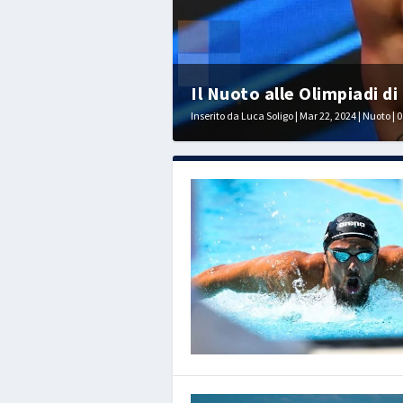
Il Nuoto alle Olimpiadi di P
Inserito da
Luca Soligo
|
Mar 22, 2024
|
Nuoto
|