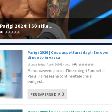
arigi 2024: i 50 stile...
0
|
Parigi 2026 | Cosa aspettarsi dagli Europei
di nuoto in vasca
di
Luca Soligo
|
Ago 6, 2026
|
Nuoto
|
0
|
Manca davvero poco all’inizio degli Europei di
Parigi, la rassegna continentale che si
svolgerà...
PER SAPERNE DI PIÙ
Parigi 2026 | Cosa aspettarsi dagli Europei