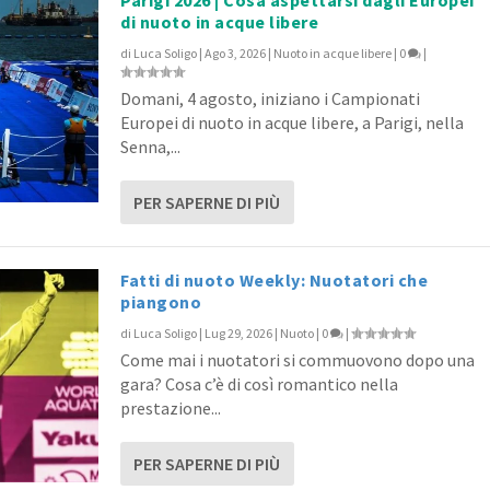
di nuoto in acque libere
di
Luca Soligo
|
Ago 3, 2026
|
Nuoto in acque libere
|
0
|
le Libero
Domani, 4 agosto, iniziano i Campionati
|
Europei di nuoto in acque libere, a Parigi, nella
Senna,...
PER SAPERNE DI PIÙ
Fatti di nuoto Weekly: Nuotatori che
piangono
di
Luca Soligo
|
Lug 29, 2026
|
Nuoto
|
0
|
Come mai i nuotatori si commuovono dopo una
gara? Cosa c’è di così romantico nella
prestazione...
PER SAPERNE DI PIÙ