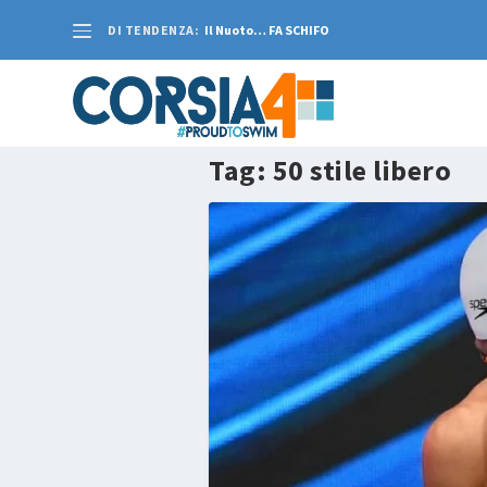
DI TENDENZA:
Il Nuoto… FA SCHIFO
Tag:
50 stile libero