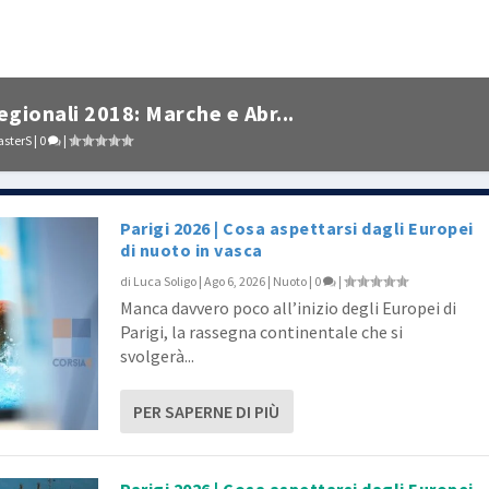
gionali 2018: Marche e Abr...
sterS
|
0
|
Parigi 2026 | Cosa aspettarsi dagli Europei
di nuoto in vasca
di
Luca Soligo
|
Ago 6, 2026
|
Nuoto
|
0
|
Manca davvero poco all’inizio degli Europei di
Parigi, la rassegna continentale che si
svolgerà...
PER SAPERNE DI PIÙ
Parigi 2026 | Cosa aspettarsi dagli Europei