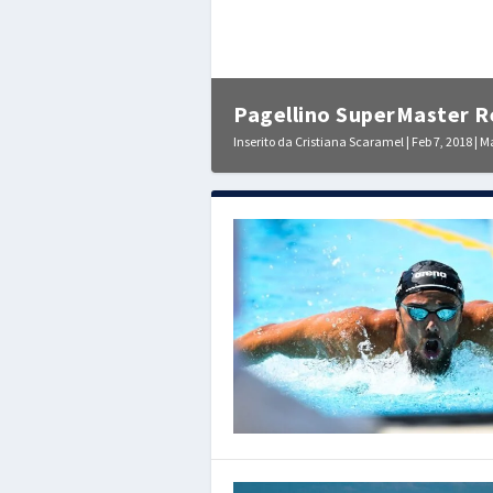
Pagellino SuperMaster Re
Inserito da
Cristiana Scaramel
|
Feb 7, 2018
|
Ma