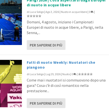
di nuoto in acque libere
di
Luca Soligo
|
Ago 3, 2026
|
Nuoto in acque libere
|
0
|
Domani, 4 agosto, iniziano i Campionati
Europei di nuoto in acque libere, a Parigi, nella
Senna,...
PER SAPERNE DI PIÙ
Fatti di nuoto Weekly: Nuotatori che
piangono
di
Luca Soligo
|
Lug 29, 2026
|
Nuoto
|
0
|
Come mai i nuotatori si commuovono dopo una
gara? Cosa c’è di così romantico nella
prestazione...
PER SAPERNE DI PIÙ