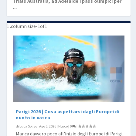
Trials Australia, ad Adelaide i pass olimpici per
...
Adelaide: il “ruggito” dei canguri spa...
Parigi 2026 | Cosa aspettarsi dagli Europei di
nuoto in vasca
di
Luca Soligo
|
Ago 6, 2026
|
Nuoto
|
0
|
Manca davvero poco all’inizio degli Europei di Parigi,