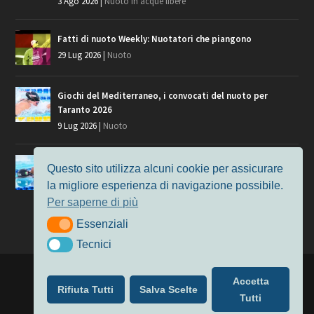
3 Ago 2026
|
Nuoto in acque libere
Fatti di nuoto Weekly: Nuotatori che piangono
29 Lug 2026
|
Nuoto
Giochi del Mediterraneo, i convocati del nuoto per
Taranto 2026
9 Lug 2026
|
Nuoto
Europei di Nuoto Parigi 2026: fra veterani e giovani, chi
Questo sito utilizza alcuni cookie per assicurare
manca?
la migliore esperienza di navigazione possibile.
7 Lug 2026
|
Nuoto
Per saperne di più
Essenziali
Essenziali
Tecnici
Tecnici
Progettato da
Elegant Themes
| Alimentato da
WordPress
Accetta
Rifiuta Tutti
Salva Scelte
Nuoto
MasterS
Podcast
Il Nuoto in Cifre
Chi siamo
Tutti
Privacy & Cookie Policy