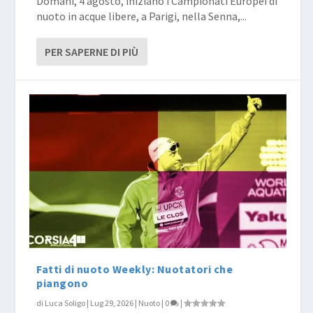
Domani, 4 agosto, iniziano i Campionati Europei di
nuoto in acque libere, a Parigi, nella Senna,...
PER SAPERNE DI PIÙ
Fatti di nuoto Weekly: Nuotatori che
piangono
di
Luca Soligo
|
Lug 29, 2026
|
Nuoto
|
0
|