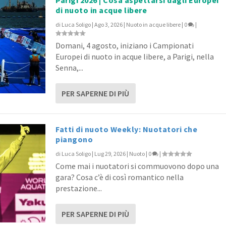
di nuoto in acque libere
di
Luca Soligo
|
Ago 3, 2026
|
Nuoto in acque libere
|
0
|
Domani, 4 agosto, iniziano i Campionati
Europei di nuoto in acque libere, a Parigi, nella
Senna,...
PER SAPERNE DI PIÙ
Fatti di nuoto Weekly: Nuotatori che
piangono
di
Luca Soligo
|
Lug 29, 2026
|
Nuoto
|
0
|
Come mai i nuotatori si commuovono dopo una
gara? Cosa c’è di così romantico nella
prestazione...
PER SAPERNE DI PIÙ