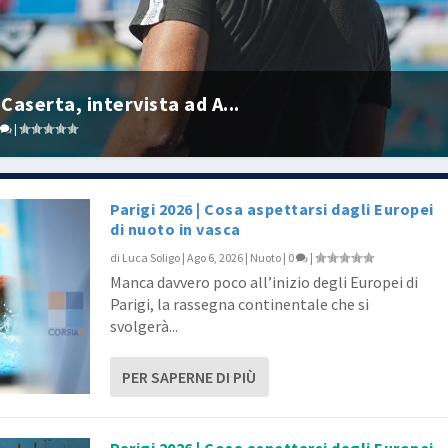
Caserta, intervista ad A...
|
Parigi 2026 | Cosa aspettarsi dagli Europei
di nuoto in vasca
di
Luca Soligo
|
Ago 6, 2026
|
Nuoto
|
0
|
Manca davvero poco all’inizio degli Europei di
Parigi, la rassegna continentale che si
svolgerà...
PER SAPERNE DI PIÙ
Parigi 2026 | Cosa aspettarsi dagli Europei