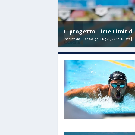
Il progetto Time Limit di 
Inserito da
Luca Soligo
|
Lug 29, 2022
|
Nuoto
|
0