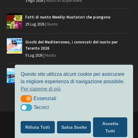
3 Ago 2026
|
Nuoto in acque libere
Fatti di nuoto Weekly: Nuotatori che piangono
29 Lug 2026
|
Nuoto
Giochi del Mediterraneo, i convocati del nuoto per
Taranto 2026
9 Lug 2026
|
Nuoto
Europei di Nuoto Parigi 2026: fra veterani e giovani, chi
Questo sito utilizza alcuni cookie per assicurare
manca?
la migliore esperienza di navigazione possibile.
7 Lug 2026
|
Nuoto
Per saperne di più
Essenziali
Essenziali
Tecnici
Tecnici
Progettato da
Elegant Themes
| Alimentato da
WordPress
Accetta
Rifiuta Tutti
Salva Scelte
Nuoto
MasterS
Podcast
Il Nuoto in Cifre
Chi siamo
Tutti
Privacy & Cookie Policy