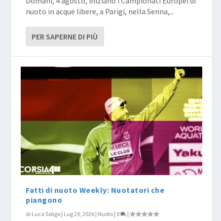
Domani, 4 agosto, iniziano i Campionati Europei di
nuoto in acque libere, a Parigi, nella Senna,...
PER SAPERNE DI PIÙ
Fatti di nuoto Weekly: Nuotatori che
piangono
di
Luca Soligo
|
Lug 29, 2026
|
Nuoto
|
0
|