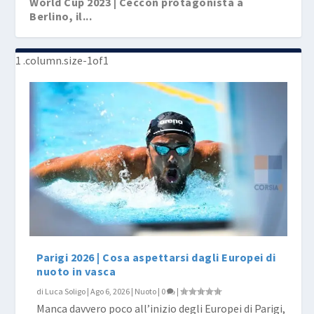
World Cup 2023 | Ceccon protagonista a
Berlino, il...
World Cup 2023 | Berlino, Atene, Budapest: i
World Cup 2022 #1 | Ceccon da record a Berlino,
World Cup 2022 | Si riparte da Berlino, i
World Cup 2021 | Prima tappa a Berlino con
World Cup 2017: il cielo è (anche) azzurro sopra
convo...
ma...
convocat...
tante s...
B...
Parigi 2026 | Cosa aspettarsi dagli Europei di
nuoto in vasca
di
Luca Soligo
|
Ago 6, 2026
|
Nuoto
|
0
|
Manca davvero poco all’inizio degli Europei di Parigi,