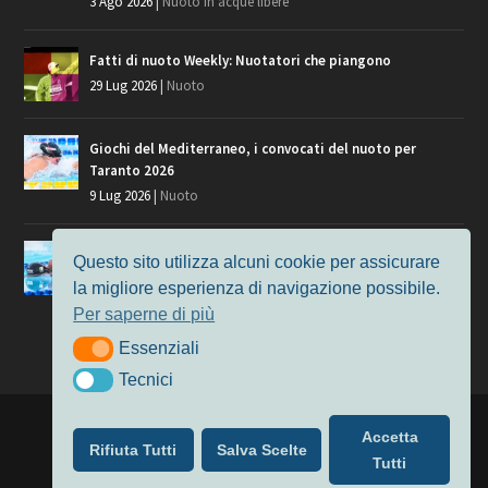
3 Ago 2026
|
Nuoto in acque libere
Fatti di nuoto Weekly: Nuotatori che piangono
29 Lug 2026
|
Nuoto
Giochi del Mediterraneo, i convocati del nuoto per
Taranto 2026
9 Lug 2026
|
Nuoto
Europei di Nuoto Parigi 2026: fra veterani e giovani, chi
Questo sito utilizza alcuni cookie per assicurare
manca?
la migliore esperienza di navigazione possibile.
7 Lug 2026
|
Nuoto
Per saperne di più
Essenziali
Essenziali
Tecnici
Tecnici
Progettato da
Elegant Themes
| Alimentato da
WordPress
Accetta
Rifiuta Tutti
Salva Scelte
Nuoto
MasterS
Podcast
Il Nuoto in Cifre
Chi siamo
Tutti
Privacy & Cookie Policy