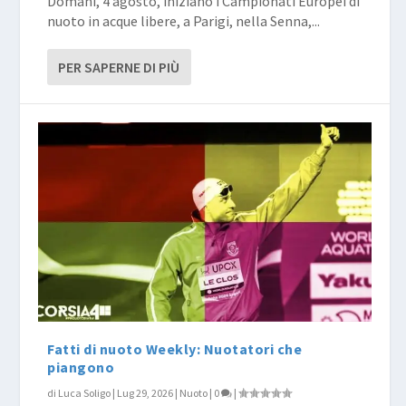
Domani, 4 agosto, iniziano i Campionati Europei di
nuoto in acque libere, a Parigi, nella Senna,...
PER SAPERNE DI PIÙ
Fatti di nuoto Weekly: Nuotatori che
piangono
di
Luca Soligo
|
Lug 29, 2026
|
Nuoto
|
0
|