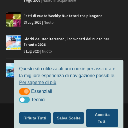
3 Ago 2026
|
Nuoto in acque libere
Fatti di nuoto Weekly: Nuotatori che piangono
29 Lug 2026
|
Nuoto
Giochi del Mediterraneo, i convocati del nuoto per
Taranto 2026
9 Lug 2026
|
Nuoto
Europei di Nuoto Parigi 2026: fra veterani e giovani, chi
Questo sito utilizza alcuni cookie per assicurare
manca?
la migliore esperienza di navigazione possibile.
7 Lug 2026
|
Nuoto
Per saperne di più
Essenziali
Essenziali
Tecnici
Tecnici
Progettato da
Elegant Themes
| Alimentato da
WordPress
Accetta
Rifiuta Tutti
Salva Scelte
Nuoto
MasterS
Podcast
Il Nuoto in Cifre
Chi siamo
Tutti
Privacy & Cookie Policy