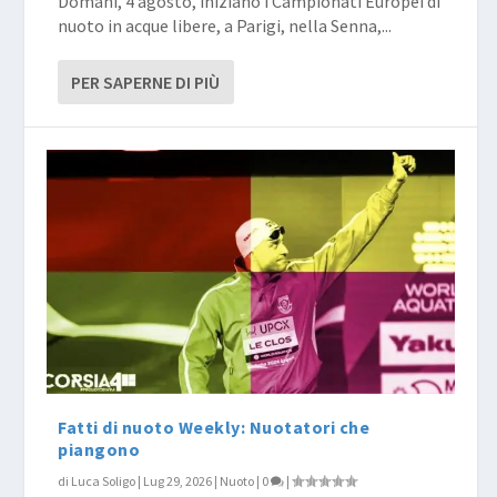
Domani, 4 agosto, iniziano i Campionati Europei di
nuoto in acque libere, a Parigi, nella Senna,...
PER SAPERNE DI PIÙ
Fatti di nuoto Weekly: Nuotatori che
piangono
di
Luca Soligo
|
Lug 29, 2026
|
Nuoto
|
0
|