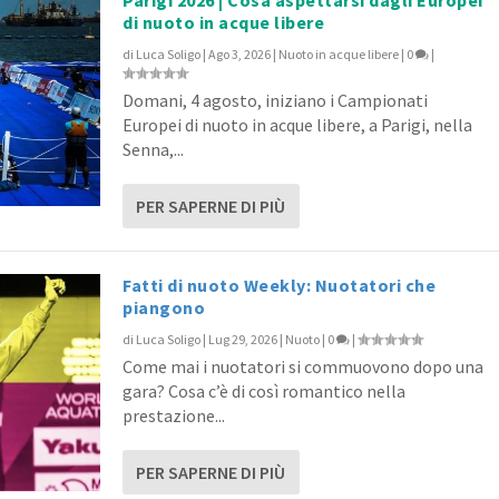
di nuoto in acque libere
di
Luca Soligo
|
Ago 3, 2026
|
Nuoto in acque libere
|
0
|
i trofei della settimana...
lle Distanze Speciali Lo...
Domani, 4 agosto, iniziano i Campionati
asterS
asterS
|
|
0
0
|
|
Europei di nuoto in acque libere, a Parigi, nella
Senna,...
PER SAPERNE DI PIÙ
Fatti di nuoto Weekly: Nuotatori che
piangono
di
Luca Soligo
|
Lug 29, 2026
|
Nuoto
|
0
|
Come mai i nuotatori si commuovono dopo una
gara? Cosa c’è di così romantico nella
prestazione...
PER SAPERNE DI PIÙ