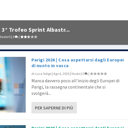
3° Trofeo Sprint Albastr...
MasterS
|
0
|
Parigi 2026 | Cosa aspettarsi dagli Europei
di nuoto in vasca
di
Luca Soligo
|
Ago 6, 2026
|
Nuoto
|
0
|
Manca davvero poco all’inizio degli Europei di
Parigi, la rassegna continentale che si
svolgerà...
PER SAPERNE DI PIÙ
Parigi 2026 | Cosa aspettarsi dagli Europei