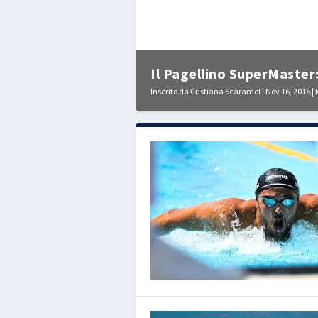
Il Pagellino SuperMaster: 
Inserito da
Cristiana Scaramel
|
Nov 16, 2016
|