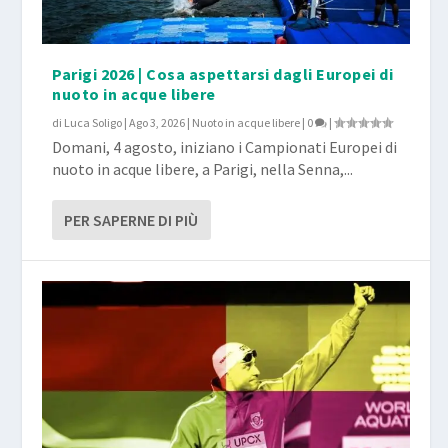
Parigi 2026 | Cosa aspettarsi dagli Europei di
nuoto in acque libere
di
Luca Soligo
|
Ago 3, 2026
|
Nuoto in acque libere
|
0
|
Domani, 4 agosto, iniziano i Campionati Europei di
nuoto in acque libere, a Parigi, nella Senna,...
PER SAPERNE DI PIÙ