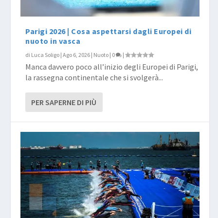
Parigi 2026 | Cosa aspettarsi dagli Europei di
nuoto in vasca
di
Luca Soligo
|
Ago 6, 2026
|
Nuoto
|
0
|
Manca davvero poco all’inizio degli Europei di Parigi,
la rassegna continentale che si svolgerà...
PER SAPERNE DI PIÙ