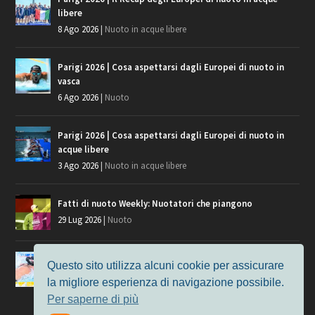
libere
8 Ago 2026
|
Nuoto in acque libere
Parigi 2026 | Cosa aspettarsi dagli Europei di nuoto in
vasca
6 Ago 2026
|
Nuoto
Parigi 2026 | Cosa aspettarsi dagli Europei di nuoto in
acque libere
3 Ago 2026
|
Nuoto in acque libere
Fatti di nuoto Weekly: Nuotatori che piangono
29 Lug 2026
|
Nuoto
Giochi del Mediterraneo, i convocati del nuoto per
Questo sito utilizza alcuni cookie per assicurare
Taranto 2026
la migliore esperienza di navigazione possibile.
9 Lug 2026
|
Nuoto
Per saperne di più