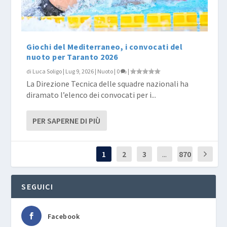
Giochi del Mediterraneo, i convocati del
nuoto per Taranto 2026
di
Luca Soligo
|
Lug 9, 2026
|
Nuoto
|
0
|
La Direzione Tecnica delle squadre nazionali ha
diramato l’elenco dei convocati per i...
PER SAPERNE DI PIÙ
1
2
3
...
870
SEGUICI
Facebook