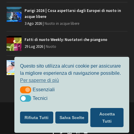
Parigi 2026 | Cosa aspettarsi dagli Europei di nuoto in
acque libere
3 Ago 2026
|
Nuoto in acque libere
Fatti di nuoto Weekly: Nuotatori che piangono
29 Lug 2026
|
Nuoto
Giochi del Mediterraneo, i convocati del nuoto per
Questo sito utilizza alcuni cookie per assicurare
Taranto 2026
la migliore esperienza di navigazione possibile.
9 Lug 2026
|
Nuoto
Per saperne di più
Essenziali
Essenziali
Tecnici
Tecnici
Progettato da
Elegant Themes
| Alimentato da
WordPress
Accetta
Rifiuta Tutti
Salva Scelte
Nuoto
MasterS
Podcast
Il Nuoto in Cifre
Chi siamo
Tutti
Privacy & Cookie Policy