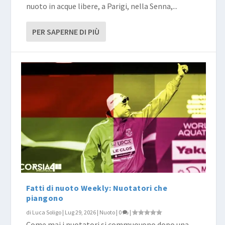
nuoto in acque libere, a Parigi, nella Senna,...
PER SAPERNE DI PIÙ
Fatti di nuoto Weekly: Nuotatori che
piangono
di
Luca Soligo
|
Lug 29, 2026
|
Nuoto
|
0
|
Come mai i nuotatori si commuovono dopo una