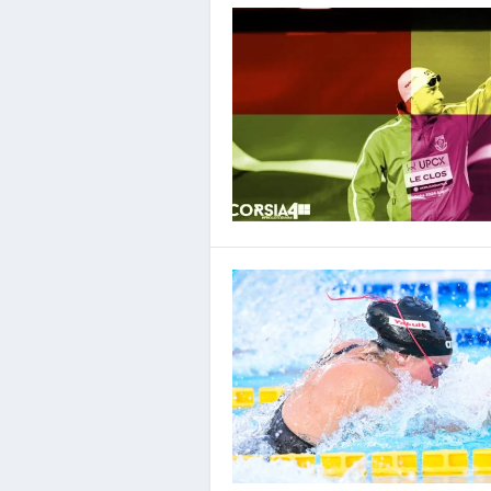
Léon Marchand ambassa
Inserito da
Redazione
|
Dic 18, 2025
|
Nuoto
|
0