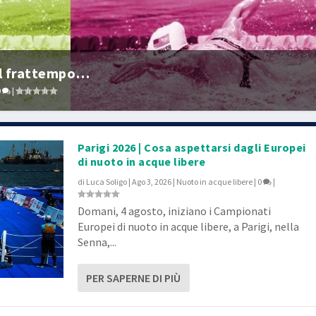
el frattempo…
0
|
Parigi 2026 | Cosa aspettarsi dagli Europei
di nuoto in acque libere
di
Luca Soligo
|
Ago 3, 2026
|
Nuoto in acque libere
|
0
|
Domani, 4 agosto, iniziano i Campionati
Europei di nuoto in acque libere, a Parigi, nella
Senna,...
PER SAPERNE DI PIÙ