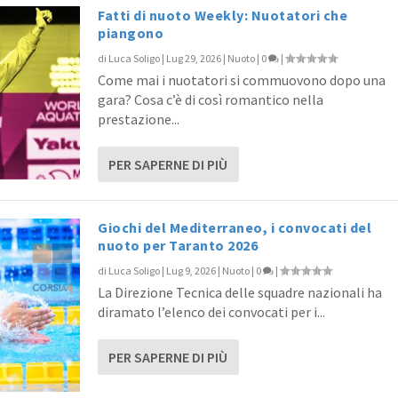
Fatti di nuoto Weekly: Nuotatori che
piangono
di
Luca Soligo
|
Lug 29, 2026
|
Nuoto
|
0
|
dor Speedo
Come mai i nuotatori si commuovono dopo una
|
gara? Cosa c’è di così romantico nella
prestazione...
PER SAPERNE DI PIÙ
Giochi del Mediterraneo, i convocati del
nuoto per Taranto 2026
di
Luca Soligo
|
Lug 9, 2026
|
Nuoto
|
0
|
La Direzione Tecnica delle squadre nazionali ha
diramato l’elenco dei convocati per i...
PER SAPERNE DI PIÙ