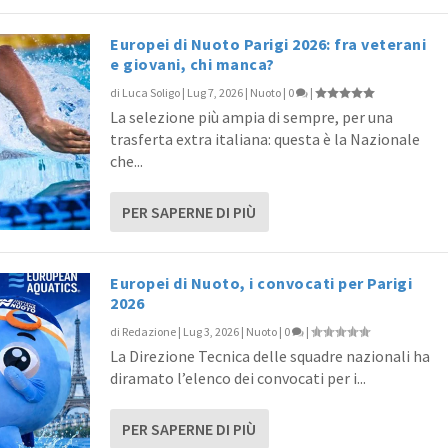
Europei di Nuoto Parigi 2026: fra veterani
e giovani, chi manca?
di
Luca Soligo
|
Lug 7, 2026
|
Nuoto
|
0
|
La selezione più ampia di sempre, per una
trasferta extra italiana: questa è la Nazionale
che...
PER SAPERNE DI PIÙ
Europei di Nuoto, i convocati per Parigi
2026
di
Redazione
|
Lug 3, 2026
|
Nuoto
|
0
|
La Direzione Tecnica delle squadre nazionali ha
diramato l’elenco dei convocati per i...
PER SAPERNE DI PIÙ