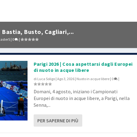
Bastia, Busto, Cagliari,...
asterS
|
0
|
Parigi 2026 | Cosa aspettarsi dagli Europei
di nuoto in acque libere
di
Luca Soligo
|
Ago 3, 2026
|
Nuoto in acque libere
|
0
|
Domani, 4 agosto, iniziano i Campionati
Europei di nuoto in acque libere, a Parigi, nella
Senna,...
PER SAPERNE DI PIÙ