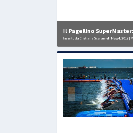
Il Pagellino SuperMaster: 
Inserito da
Cristiana Scaramel
|
Mag 4, 2017
|
M