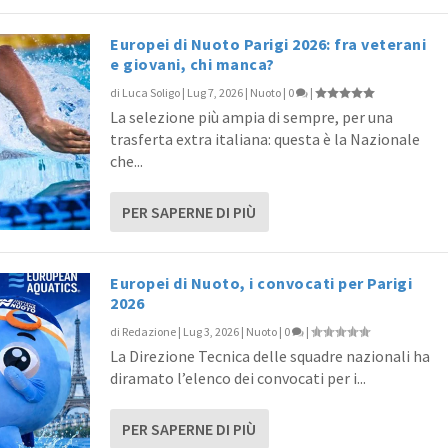
Europei di Nuoto Parigi 2026: fra veterani
e giovani, chi manca?
di
Luca Soligo
|
Lug 7, 2026
|
Nuoto
|
0
|
La selezione più ampia di sempre, per una
trasferta extra italiana: questa è la Nazionale
che...
PER SAPERNE DI PIÙ
Europei di Nuoto, i convocati per Parigi
2026
di
Redazione
|
Lug 3, 2026
|
Nuoto
|
0
|
La Direzione Tecnica delle squadre nazionali ha
diramato l’elenco dei convocati per i...
PER SAPERNE DI PIÙ