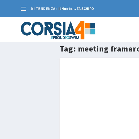
DI TENDENZA:
Il Nuoto… FA SCHIFO
Tag:
meeting framar