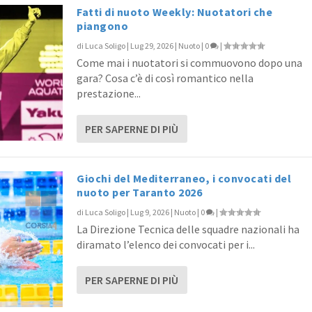
Fatti di nuoto Weekly: Nuotatori che
piangono
di
Luca Soligo
|
Lug 29, 2026
|
Nuoto
|
0
|
Come mai i nuotatori si commuovono dopo una
gara? Cosa c’è di così romantico nella
prestazione...
PER SAPERNE DI PIÙ
Giochi del Mediterraneo, i convocati del
nuoto per Taranto 2026
di
Luca Soligo
|
Lug 9, 2026
|
Nuoto
|
0
|
La Direzione Tecnica delle squadre nazionali ha
diramato l’elenco dei convocati per i...
PER SAPERNE DI PIÙ