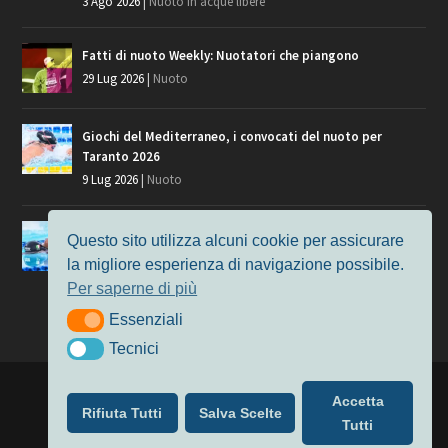
3 Ago 2026
|
Nuoto in acque libere
Fatti di nuoto Weekly: Nuotatori che piangono
29 Lug 2026
|
Nuoto
Giochi del Mediterraneo, i convocati del nuoto per
Taranto 2026
9 Lug 2026
|
Nuoto
Europei di Nuoto Parigi 2026: fra veterani e giovani, chi
Questo sito utilizza alcuni cookie per assicurare
manca?
la migliore esperienza di navigazione possibile.
7 Lug 2026
|
Nuoto
Per saperne di più
Essenziali
Essenziali
Tecnici
Tecnici
Progettato da
Elegant Themes
| Alimentato da
WordPress
Accetta
Rifiuta Tutti
Salva Scelte
Nuoto
MasterS
Podcast
Il Nuoto in Cifre
Chi siamo
Tutti
Privacy & Cookie Policy