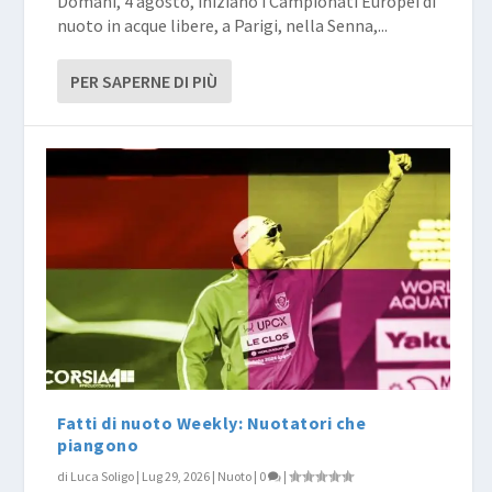
Domani, 4 agosto, iniziano i Campionati Europei di
nuoto in acque libere, a Parigi, nella Senna,...
PER SAPERNE DI PIÙ
Fatti di nuoto Weekly: Nuotatori che
piangono
di
Luca Soligo
|
Lug 29, 2026
|
Nuoto
|
0
|