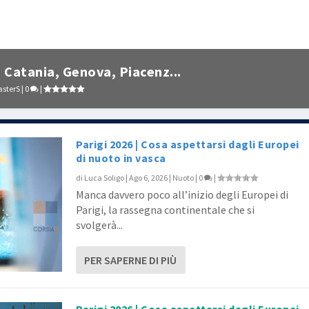
 Catania, Genova, Piacenz...
sterS
|
0
|
Parigi 2026 | Cosa aspettarsi dagli Europei
di nuoto in vasca
di
Luca Soligo
|
Ago 6, 2026
|
Nuoto
|
0
|
Manca davvero poco all’inizio degli Europei di
Parigi, la rassegna continentale che si
svolgerà...
PER SAPERNE DI PIÙ
Parigi 2026 | Cosa aspettarsi dagli Europei