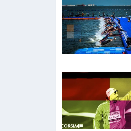
Si chiude il circuito Supe
Inserito da
Cristiana Scaramel
|
Giu 10, 2016
|
M