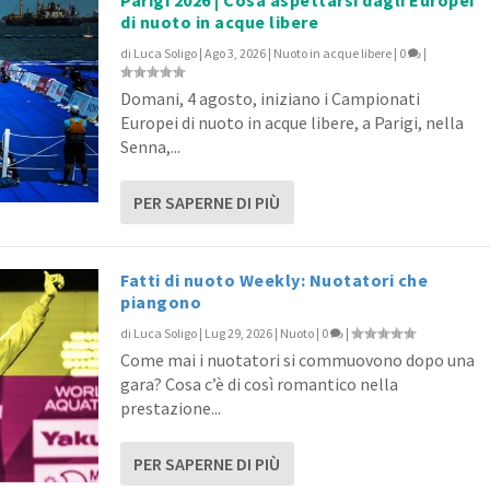
di nuoto in acque libere
di
Luca Soligo
|
Ago 3, 2026
|
Nuoto in acque libere
|
0
|
rmaster 2015/16 con i re...
Domani, 4 agosto, iniziano i Campionati
asterS
|
0
|
Europei di nuoto in acque libere, a Parigi, nella
Senna,...
PER SAPERNE DI PIÙ
Fatti di nuoto Weekly: Nuotatori che
piangono
di
Luca Soligo
|
Lug 29, 2026
|
Nuoto
|
0
|
Come mai i nuotatori si commuovono dopo una
gara? Cosa c’è di così romantico nella
prestazione...
PER SAPERNE DI PIÙ