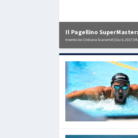
Il Pagellino SuperMaster:
Inserito da
Cristiana Scaramel
|
Giu 6, 2017
|
Ma