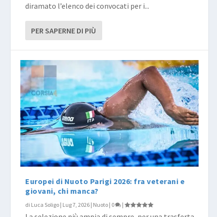
diramato l’elenco dei convocati per i...
PER SAPERNE DI PIÙ
Europei di Nuoto Parigi 2026: fra veterani e
giovani, chi manca?
di
Luca Soligo
|
Lug 7, 2026
|
Nuoto
|
0
|
La selezione più ampia di sempre, per una trasferta