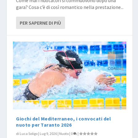
Come mai i nuotatori si commuovono dopo una
gara? Cosa c’è di così romantico nella prestazione...
PER SAPERNE DI PIÙ
Giochi del Mediterraneo, i convocati del
nuoto per Taranto 2026
di
Luca Soligo
|
Lug 9, 2026
|
Nuoto
|
0
|