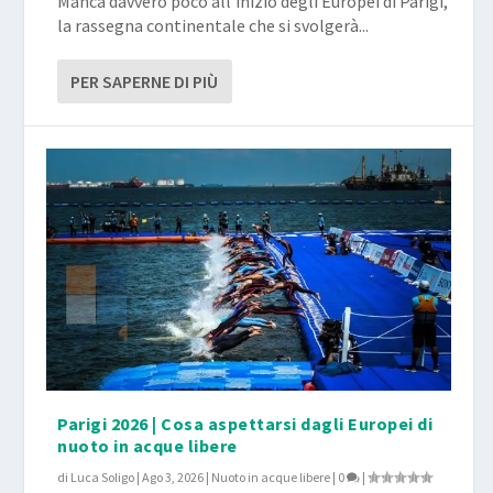
Manca davvero poco all’inizio degli Europei di Parigi,
la rassegna continentale che si svolgerà...
PER SAPERNE DI PIÙ
Parigi 2026 | Cosa aspettarsi dagli Europei di
nuoto in acque libere
di
Luca Soligo
|
Ago 3, 2026
|
Nuoto in acque libere
|
0
|