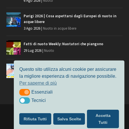
6 Ago 2026
|
Nuoto
Parigi 2026 | Cosa aspettarsi dagli Europei di nuoto in
acque libere
3 Ago 2026
|
Nuoto in acque libere
Fatti di nuoto Weekly: Nuotatori che piangono
29 Lug 2026
|
Nuoto
Giochi del Mediterraneo, i convocati del nuoto per
Questo sito utilizza alcuni cookie per assicurare
Taranto 2026
la migliore esperienza di navigazione possibile.
9 Lug 2026
|
Nuoto
Per saperne di più
Essenziali
Essenziali
Tecnici
Tecnici
Progettato da
Elegant Themes
| Alimentato da
WordPress
Accetta
Rifiuta Tutti
Salva Scelte
Nuoto
MasterS
Podcast
Il Nuoto in Cifre
Chi siamo
Tutti
Privacy & Cookie Policy