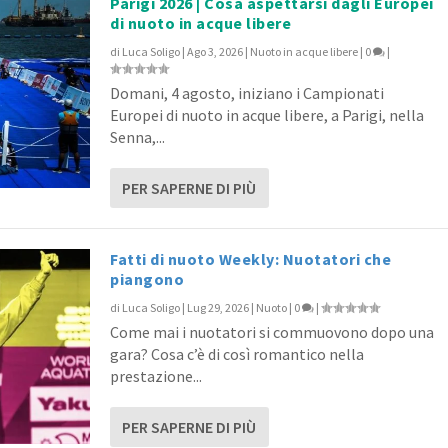
Parigi 2026 | Cosa aspettarsi dagli Europei
di nuoto in acque libere
di
Luca Soligo
|
Ago 3, 2026
|
Nuoto in acque libere
|
0
|
Domani, 4 agosto, iniziano i Campionati
Europei di nuoto in acque libere, a Parigi, nella
Senna,...
PER SAPERNE DI PIÙ
Fatti di nuoto Weekly: Nuotatori che
piangono
di
Luca Soligo
|
Lug 29, 2026
|
Nuoto
|
0
|
Come mai i nuotatori si commuovono dopo una
gara? Cosa c’è di così romantico nella
prestazione...
PER SAPERNE DI PIÙ