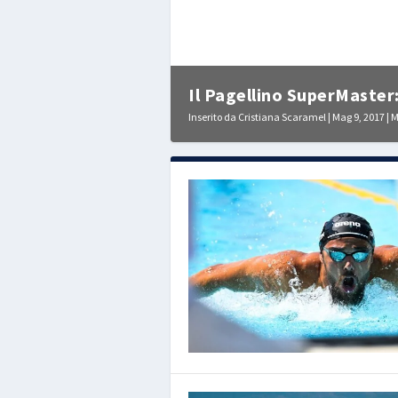
Il Pagellino SuperMaster:
Inserito da
Cristiana Scaramel
|
Mag 9, 2017
|
M