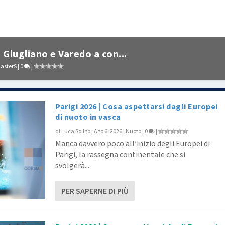
 Giugliano e Varedo a con...
asterS
|
0
|
Parigi 2026 | Cosa aspettarsi dagli Europei
di nuoto in vasca
di
Luca Soligo
|
Ago 6, 2026
|
Nuoto
|
0
|
Manca davvero poco all’inizio degli Europei di
Parigi, la rassegna continentale che si
svolgerà...
PER SAPERNE DI PIÙ