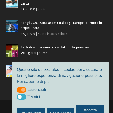
vasca
6 Ago 2026
|
Nuoto
Parigi 2026 | Cosa aspettarsi dagli Europei di nuoto in
acque libere
3 Ago 2026
|
Nuoto in acque libere
Fatti di nuoto Weekly: Nuotatori che piangono
29 Lug 2026
|
Nuoto
Giochi del Mediterraneo, i convocati del nuoto per
Questo sito utilizza alcuni cookie per assicurare
Taranto 2026
la migliore esperienza di navigazione possibile.
9 Lug 2026
|
Nuoto
Per saperne di più
Essenziali
Essenziali
Tecnici
Tecnici
Progettato da
Elegant Themes
| Alimentato da
WordPress
Accetta