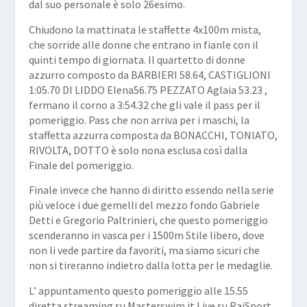
dal suo personale è solo 26esimo.
Chiudono la mattinata le staffette 4x100m mista,
che sorride alle donne che entrano in fianle con il
quinti tempo di giornata. Il quartetto di donne
azzurro composto da BARBIERI 58.64, CASTIGLIONI
1:05.70 DI LIDDO Elena56.75 PEZZATO Aglaia 53.23 ,
fermano il corno a 3:54.32 che gli vale il pass per il
pomeriggio. Pass che non arriva per i maschi, la
staffetta azzurra composta da BONACCHI, TONIATO,
RIVOLTA, DOTTO è solo nona esclusa così dalla
Finale del pomeriggio.
Finale invece che hanno di diritto essendo nella serie
più veloce i due gemelli del mezzo fondo Gabriele
Detti e Gregorio Paltrinieri, che questo pomeriggio
scenderanno in vasca per i 1500m Stile libero, dove
non li vede partire da favoriti, ma siamo sicuri che
non si tireranno indietro dalla lotta per le medaglie.
L’ appuntamento questo pomeriggio alle 15.55
diretta streaming su Masterswim.it Live su RaiSport