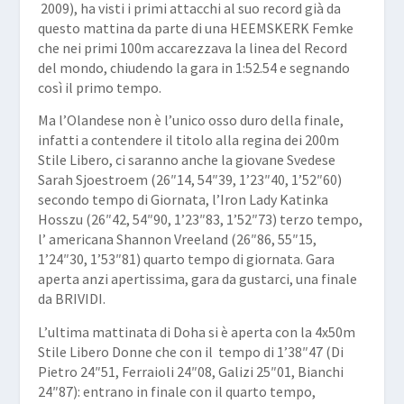
2009), ha visti i primi attacchi al suo record già da
questo mattina da parte di una HEEMSKERK Femke
che nei primi 100m accarezzava la linea del Record
del mondo, chiudendo la gara in 1:52.54 e segnando
così il primo tempo.
Ma l’Olandese non è l’unico osso duro della finale,
infatti a contendere il titolo alla regina dei 200m
Stile Libero, ci saranno anche la giovane Svedese
Sarah Sjoestroem (26″14, 54″39, 1’23″40, 1’52″60)
secondo tempo di Giornata, l’Iron Lady Katinka
Hosszu (26″42, 54″90, 1’23″83, 1’52″73) terzo tempo,
l’ americana Shannon Vreeland (26″86, 55″15,
1’24″30, 1’53″81) quarto tempo di giornata. Gara
aperta anzi apertissima, gara da gustarci, una finale
da BRIVIDI.
L’ultima mattinata di Doha si è aperta con la 4x50m
Stile Libero Donne che con il tempo di 1’38″47 (Di
Pietro 24″51, Ferraioli 24″08, Galizi 25″01, Bianchi
24″87): entrano in finale con il quarto tempo,