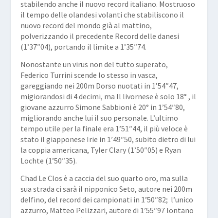
stabilendo anche il nuovo record italiano. Mostruoso
il tempo delle olandesi volanti che stabiliscono il
nuovo record del mondo già al mattino,
polverizzando il precedente Record delle danesi
(1’37″04), portando il limite a 1’35″74.
Nonostante un virus non del tutto superato,
Federico Turrini scende lo stesso in vasca,
gareggiando nei 200m Dorso nuotati in 1’54″47,
migiorandosi di 4 decimi, ma Il livornese è solo 18° , il
giovane azzurro Simone Sabbioni è 20° in 1’54″80,
migliorando anche lui il suo personale. L’ultimo
tempo utile per la finale era 1’51″44, il più veloce è
stato il giapponese Irie in 1’49″50, subito dietro di lui
la coppia americana, Tyler Clary (1’50″05) e Ryan
Lochte (1’50″35).
Chad Le Clos è a caccia del suo quarto oro, ma sulla
sua strada ci sarà il nipponico Seto, autore nei 200m
delfino, del record dei campionati in 1’50″82; l’unico
azzurro, Matteo Pelizzari, autore di 1’55″97 lontano