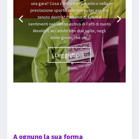
una gara? Cosa c’è di così romantico nella
prestazione sportiva da non poter essere
tenuto dentro? Parliamo di sport e
sentimenti nel ritorno estivo di Fatti di nuoto
Weekly!È accaduto ben due volte, negli
ultimi giorni, che un...
Leggi di più
A ognuno la sua forma