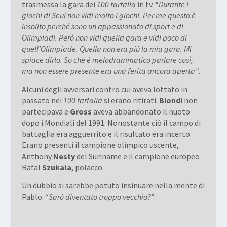
trasmessa la gara dei
100 farfalla
in tv. “
Durante i
giochi di Seul non vidi molto i giochi. Per me questo è
insolito perché sono un appassionato di sport e di
Olimpiadi. Però non vidi quella gara e vidi poco di
quell’Olimpiade. Quella non era più la mia gara. Mi
spiace dirlo. So che è melodrammatico parlare così,
ma non essere presente era una ferita ancora aperta”
.
Alcuni degli avversari contro cui aveva lottato in
passato nei
100 farfalla
si erano ritirati.
Biondi
non
partecipava e
Gross
aveva abbandonato il nuoto
dopo i Mondiali del 1991. Nonostante ciò il campo di
battaglia era agguerrito e il risultato era incerto.
Erano presenti il campione olimpico uscente,
Anthony
Nesty
del Suriname e il campione europeo
Rafal
Szukala
, polacco.
Un dubbio si sarebbe potuto insinuare nella mente di
Pablo: “
Sarò diventato troppo vecchio?
”