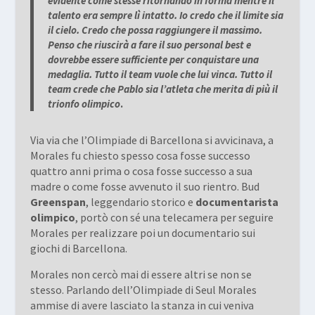
evidente come stesse ritornando in forma mentre il
talento era sempre lì intatto. Io credo che il limite sia
il cielo. Credo che possa raggiungere il massimo.
Penso che riuscirà a fare il suo personal best e
dovrebbe essere sufficiente per conquistare una
medaglia. Tutto il team vuole che lui vinca. Tutto il
team crede che Pablo sia l’atleta che merita di più il
trionfo olimpico
.
Via via che l’Olimpiade di Barcellona si avvicinava, a
Morales fu chiesto spesso cosa fosse successo
quattro anni prima o cosa fosse successo a sua
madre o come fosse avvenuto il suo rientro. Bud
Greenspan
, leggendario storico e
documentarista
olimpico
, portò con sé una telecamera per seguire
Morales per realizzare poi un documentario sui
giochi di Barcellona.
Morales non cercò mai di essere altri se non se
stesso. Parlando dell’Olimpiade di Seul Morales
ammise di avere lasciato la stanza in cui veniva