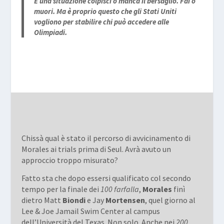
È una situazione colpisci o manca il bersaglio. Fai o
muori. Ma è proprio questo che gli Stati Uniti
vogliono per stabilire chi può accedere alle
Olimpiadi.
Chissà qual è stato il percorso di avvicinamento di
Morales ai trials prima di Seul. Avrà avuto un
approccio troppo misurato?
Fatto sta che dopo essersi qualificato col secondo
tempo per la finale dei
100 farfalla
,
Morales
finì
dietro Matt
Biondi
e Jay
Mortensen
, quel giorno al
Lee & Joe Jamail Swim Center al campus
dell’Università del Texas. Non solo. Anche nei
200