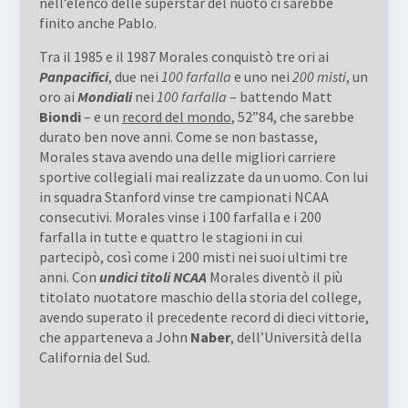
nell’elenco delle superstar del nuoto ci sarebbe
finito anche Pablo.
Tra il 1985 e il 1987 Morales conquistò tre ori ai
Panpacifici
, due nei
100 farfalla
e uno nei
200 misti
, un
oro ai
Mondiali
nei
100 farfalla
– battendo Matt
Biondi
– e un
record del mondo
, 52”84, che sarebbe
durato ben nove anni. Come se non bastasse,
Morales stava avendo una delle migliori carriere
sportive collegiali mai realizzate da un uomo. Con lui
in squadra Stanford vinse tre campionati NCAA
consecutivi. Morales vinse i 100 farfalla e i 200
farfalla in tutte e quattro le stagioni in cui
partecipò, così come i 200 misti nei suoi ultimi tre
anni. Con
undici titoli NCAA
Morales diventò il più
titolato nuotatore maschio della storia del college,
avendo superato il precedente record di dieci vittorie,
che apparteneva a John
Naber
, dell’Università della
California del Sud.