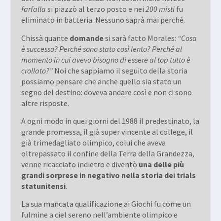
farfalla
si piazzò al terzo posto e nei
200 misti
fu
eliminato in batteria. Nessuno saprà mai perché.
Chissà quante
domande
si sarà fatto Morales:
“Cosa
è successo? Perché sono stato così lento? Perché al
momento in cui avevo bisogno di essere al top tutto è
crollato?”
Noi che sappiamo il seguito della storia
possiamo pensare che anche quello sia stato un
segno del destino: doveva andare così e non ci sono
altre risposte.
A ogni modo in quei giorni del 1988 il predestinato, la
grande promessa, il già super vincente al college, il
già trimedagliato olimpico, colui che aveva
oltrepassato il confine della Terra della Grandezza,
venne ricacciato indietro e diventò
una delle più
grandi sorprese in negativo nella storia dei trials
statunitensi
.
La sua mancata qualificazione ai Giochi fu come un
fulmine a ciel sereno nell’ambiente olimpico e