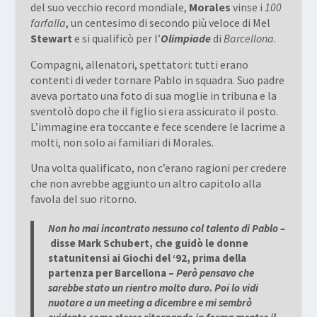
del suo vecchio record mondiale,
Morales
vinse i
100
farfalla
, un centesimo di secondo più veloce di Mel
Stewart
e si qualificò per l’
Olimpiade
di
Barcellona
.
Compagni, allenatori, spettatori: tutti erano
contenti di veder tornare Pablo in squadra. Suo padre
aveva portato una foto di sua moglie in tribuna e la
sventolò dopo che il figlio si era assicurato il posto.
L’immagine era toccante e fece scendere le lacrime a
molti, non solo ai familiari di Morales.
Una volta qualificato, non c’erano ragioni per credere
che non avrebbe aggiunto un altro capitolo alla
favola del suo ritorno.
Non ho mai incontrato nessuno col talento di Pablo –
disse Mark
Schubert
, che guidò le donne
statunitensi ai Giochi del ‘92, prima della
partenza per Barcellona –
Però pensavo che
sarebbe stato un rientro molto duro. Poi lo vidi
nuotare a un meeting a dicembre e mi sembrò