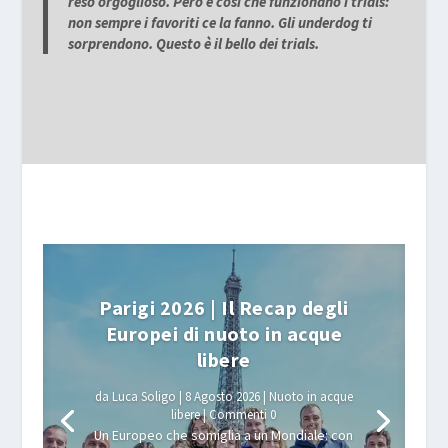
reso orgoglioso. Però è così che funzionano i trials:
non sempre i favoriti ce la fanno. Gli underdog ti
sorprendono. Questo è il bello dei trials.
Parigi 2026 | Il Recap degli
Europei di nuoto in acque
libere
da
Luca Soligo
|
8 Agosto 2026
|
Nuoto in acque
libere
| Commenti 0
Un Europeo che somiglia a un Mondiale: con