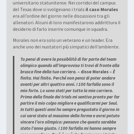
universitario statunitense. Nei corridoi del campus
del Texas dove si svolgevano i trials
il caso Morales
era all’ordine del giorno nelle discussioni tra gli
allenatori. Alcuni di loro manifestarono addirittura il
desiderio di farlo inserire comunque in squadra.
Morales non era solo un veterano e un leader. Era
anche uno dei nuotatori più simpatici dell’ambiente.
Tu pensi di avere la possibliità di far parte del team
olimpico quando all’improvviso ti trovi di fronte alla
brusca fine della tua carriera.
– disse Morales –
È
finita. Hai finito. Perché non pensi di poter andare
avanti per altri quattro anni. I 100 farfalla sono il
mio forte. Lo sono stati per tutta la mia carriera.
Prima della finale dei trials mi sentivo pronto per far
partire il mio colpo migliore e qualificarmi per Seul.
In tutti questi anni ho sempre pregustato il giorno in
cui sarei stato al massimo della forma e avrei potuto
vincere l’oro olimpico: pensavo che questo sarebbe
stato l’anno giusto. I 100 farfalla mi hanno sempre