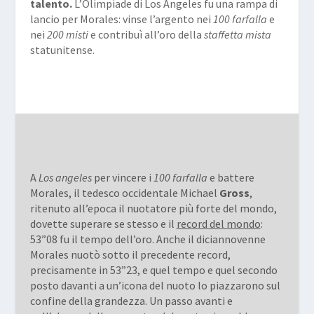
talento.
L’Olimpiade di Los Angeles fu una rampa di
lancio per Morales: vinse l’argento nei
100 farfalla
e
nei
200 misti
e contribuì all’oro della
staffetta mista
statunitense.
A
Los angeles
per vincere i
100 farfalla
e battere
Morales, il tedesco occidentale Michael
Gross
,
ritenuto all’epoca il nuotatore più forte del mondo,
dovette superare se stesso e il
record del mondo
:
53”08 fu il tempo dell’oro. Anche il diciannovenne
Morales nuotò sotto il precedente record,
precisamente in 53”23, e quel tempo e quel secondo
posto davanti a un’icona del nuoto lo piazzarono sul
confine della grandezza. Un passo avanti e