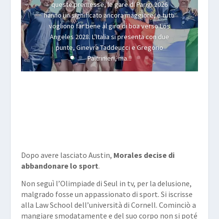
queste premesse, le gare di Parigi 2026
hanno un significato ancora maggiore, e tutti
vogliono far bene al giro di boa verso Los
Angeles 2028. L'Italia si presenta con due
punte, Ginevra Taddeucci e Gregorio
Paltrinieri, ma...
Leggi
Dopo avere lasciato Austin,
Morales
decise di
abbandonare lo sport
.
Non seguì l’Olimpiade di Seul in tv, per la delusione,
malgrado fosse un appassionato di sport. Si iscrisse
alla Law School dell’università di Cornell. Cominciò a
mangiare smodatamente e del suo corpo non si poté