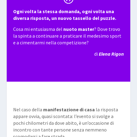
Ogni volta la stessa domanda, ogni volta una
diversa risposta, un nuovo tassello del puzzle.
Cosa mi entusiasma del
nuoto master
? Dove trovo
la spinta a continuare a praticare il medesimo sport
e a cimentarmi nella competizione?
di
Elena Rigon
Nel caso della
manifestazione di casa
la risposta
appare ovvia, quasi scontata: l’evento si svolge a
pochi chilometri da dove abito, è un’occasione di
incontro con tante persone senza nemmeno
scomodarsi a fare strada.