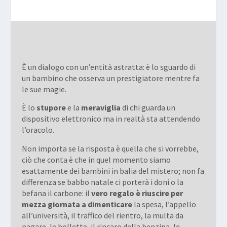
È un dialogo con un’entità astratta: è lo sguardo di
un bambino che osserva un prestigiatore mentre fa
le sue magie.
È lo
stupore
e la
meraviglia
di chi guarda un
dispositivo elettronico ma in realtà sta attendendo
l’oracolo.
Non importa se la risposta è quella che si vorrebbe,
ciò che conta è che in quel momento siamo
esattamente dei bambini in balia del mistero; non fa
differenza se babbo natale ci porterà i doni o la
befana il carbone: il
vero regalo è riuscire per
mezza giornata a dimenticare
la spesa, l’appello
all’università, il traffico del rientro, la multa da
pagare, le bollette, il rincaro della benzina, le