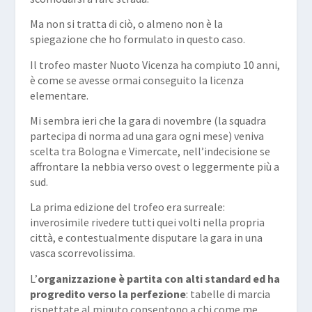
Ma non si tratta di ciò, o almeno non è la
spiegazione che ho formulato in questo caso.
Il trofeo master Nuoto Vicenza ha compiuto 10 anni,
è come se avesse ormai conseguito la licenza
elementare.
Mi sembra ieri che la gara di novembre (la squadra
partecipa di norma ad una gara ogni mese) veniva
scelta tra Bologna e Vimercate, nell’indecisione se
affrontare la nebbia verso ovest o leggermente più a
sud.
La prima edizione del trofeo era surreale:
inverosimile rivedere tutti quei volti nella propria
città, e contestualmente disputare la gara in una
vasca scorrevolissima.
L’
organizzazione
è partita con alti standard ed ha
progredito verso la perfezione
: tabelle di marcia
rispettate al minuto consentono a chi come me