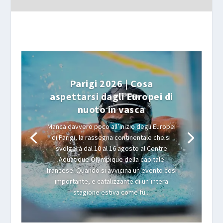
Parigi 2026 | Cosa
aspettarsi dagli Europei di
nuoto in vasca
Manca davvero poco all’inizio degli Europei
di Parigi, la rassegna continentale che si
svolgerà dal 10 al 16 agosto al Centre
Aquatique Olympique della capitale
francese. Quando si avvicina un evento così
importante, e catalizzante di un’intera
stagione estiva come fu...