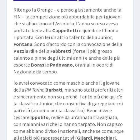
Ritengo la Orange – e penso giustamente anche la
FIN – la competizione più abbordabile per i giovani
che si affacciano all’Assoluta. L’anno scorso aveva
portato bene alla
Cappelletti
e quindi ce l’hanno
riportata. Con lei un altro talento della Junior,
Fontana
. Sono d’accordo con la convocazione della
Pezziardi
e della
Fabbretti
(forse il più grosso
talento a pinne degli ultimi anni) e anche delle più
esperte
Borasi
e
Padovano
, oramai in odore di
Nazionale da tempo.
Io avrei convocato come maschio anche il giovane
della
RN Torino
Barbati
, ma sono stati preferiti altri
e sinceramente non so perchè. Tanto più che qui c’è
la classifica Junior, che consentiva di gareggiare coi
pari età (almeno per la classifica). Bene invece
testare
Ippolito
, redice da un’annata travagliata,
con malanni vari che lo hanno tarpato. Non capisco
come abbiano diviso i nazionali, anche se comunque
gli atleti più rappresentativi (
Gilardi
,
Meschiari
,