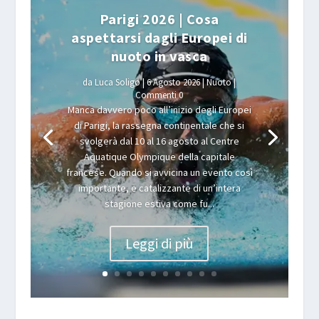
Parigi 2026 | Cosa
aspettarsi dagli Europei di
nuoto in vasca
da
Luca Soligo
|
6 Agosto 2026
|
Nuoto
|
Commenti 0
Manca davvero poco all’inizio degli Europei
di Parigi, la rassegna continentale che si
svolgerà dal 10 al 16 agosto al Centre
Aquatique Olympique della capitale
francese. Quando si avvicina un evento così
importante, e catalizzante di un’intera
stagione estiva come fu...
Leggi di più