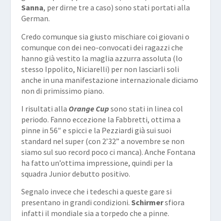
Sanna
, per dirne tre a caso) sono stati portati alla
German.
Credo comunque sia giusto mischiare coi giovani o
comunque con dei neo-convocati dei ragazzi che
hanno già vestito la maglia azzurra assoluta (lo
stesso Ippolito, Niciarelli) per non lasciarli soli
anche in una manifestazione internazionale diciamo
non di primissimo piano.
I risultati alla
Orange Cup
sono stati in linea col
periodo. Fanno eccezione la Fabbretti, ottima a
pinne in 56″ e spicci e la Pezziardi già sui suoi
standard nel super (con 2’32” a novembre se non
siamo sul suo record poco ci manca). Anche Fontana
ha fatto un’ottima impressione, quindi per la
squadra Junior debutto positivo.
Segnalo invece che i tedeschi a queste gare si
presentano in grandi condizioni.
Schirmer
sfiora
infatti il mondiale sia a torpedo che a pinne.