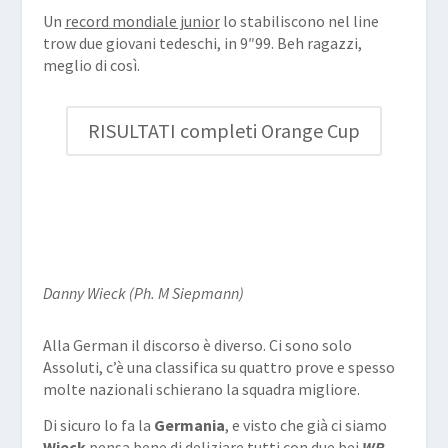
Un
record mondiale junior
lo stabiliscono nel line
trow due giovani tedeschi, in 9″99. Beh ragazzi,
meglio di così.
RISULTATI completi Orange Cup
Danny Wieck (Ph. M Siepmann)
Alla German il discorso è diverso. Ci sono solo
Assoluti, c’è una classifica su quattro prove e spesso
molte nazionali schierano la squadra migliore.
Di sicuro lo fa la
Germania
, e visto che già ci siamo
Wieck
pensa bene di deliziare tutti con due bei
WR