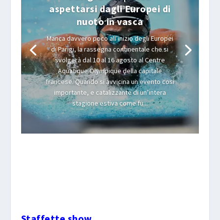
aspettarsi dagli Europei di
nuoto in vasca
Manca davvero poco all’inizio degli Europei
di Parigi, la rassegna continentale che si
svolgerà dal 10 al 16 agosto al Centre
Aquatique Olympique della capitale
francese. Quando si avvicina un evento così
importante, e catalizzante di un’intera
stagione estiva come fu...
Staffette show