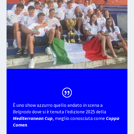
È uno show azzurro quello andato in scena a
Belgrado
dove si è tenuta l’edizione 2025 della
Mediterranean Cup
, meglio conosciuta come
Coppa
Comen
.