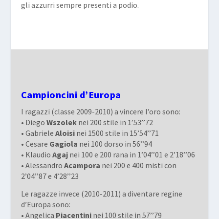
gli azzurri sempre presenti a podio.
Campioncini d’Europa
I ragazzi (classe 2009-2010) a vincere l’oro sono:
• Diego
Wszolek
nei 200 stile in 1’53’’72
• Gabriele
Aloisi
nei 1500 stile in 15’54’’71
• Cesare
Gagiola
nei 100 dorso in 56’’94
• Klaudio
Agaj
nei 100 e 200 rana in 1’04’’01 e 2’18’’06
• Alessandro
Acampora
nei 200 e 400 misti con
2’04’’87 e 4’28’’23
Le ragazze invece (2010-2011) a diventare regine
d’Europa sono:
• Angelica
Piacentini
nei 100 stile in 57’’79