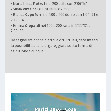
• Maria Ilinca
Petrof
nei 200 stile con 2’06’’57
• Silvia
Piras
nei 400 stile in 4’23’’66
• Bianca
Capoferri
nei 100 e 200 dorso con 1’04’’91 e
2’19’’64
• Emma
Crepaldi
nei 100 e 200 rana in 1’11’’31 e
2’30’’03
Da segnalare anche altri due ori virtuali, data infatti
la possibilità anche di gareggiare sotto forma di
esibizione e dunque.
Parigi 2026 | Cosa