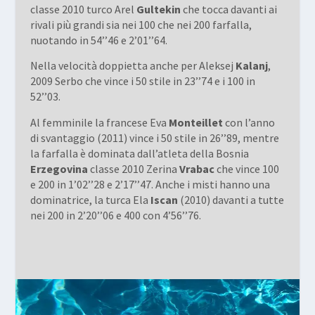
classe 2010 turco Arel
Gultekin
che tocca davanti ai
rivali più grandi sia nei 100 che nei 200 farfalla,
nuotando in 54’’46 e 2’01’’64.
Nella velocità doppietta anche per Aleksej
Kalanj
,
2009 Serbo che vince i 50 stile in 23’’74 e i 100 in
52’’03.
Al femminile la francese Eva
Monteillet
con l’anno
di svantaggio (2011) vince i 50 stile in 26’’89, mentre
la farfalla è dominata dall’atleta della Bosnia
Erzegovina
classe 2010 Zerina
Vrabac
che vince 100
e 200 in 1’02’’28 e 2’17’’47. Anche i misti hanno una
dominatrice, la turca Ela
Iscan
(2010) davanti a tutte
nei 200 in 2’20’’06 e 400 con 4’56’’76.