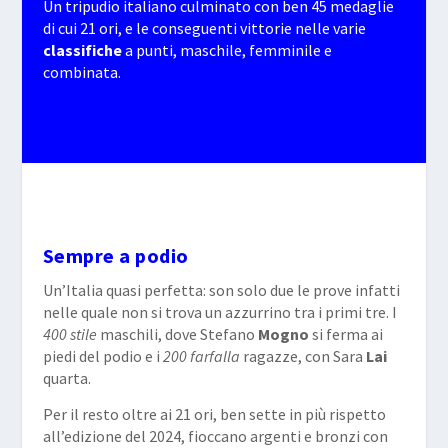
Un tripudio italiano culminato con ben 45 medaglie
di cui 21 ori, e le conseguenti vittorie nelle varie
classifiche
a punti, maschile, femminile e
combinata.
Sempre a podio
Un’Italia quasi perfetta: son solo due le prove infatti
nelle quale non si trova un azzurrino tra i primi tre. I
400 stile
maschili, dove Stefano
Mogno
si ferma ai
piedi del podio e i
200 farfalla
ragazze, con Sara
Lai
quarta.
Per il resto oltre ai 21 ori, ben sette in più rispetto
all’edizione del 2024, fioccano argenti e bronzi con