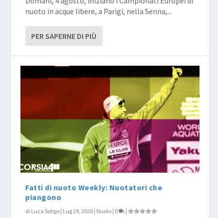
Domani, 4 agosto, iniziano i Campionati Europei di
nuoto in acque libere, a Parigi, nella Senna,...
PER SAPERNE DI PIÙ
Fatti di nuoto Weekly: Nuotatori che
piangono
di
Luca Soligo
|
Lug 29, 2026
|
Nuoto
|
0
|