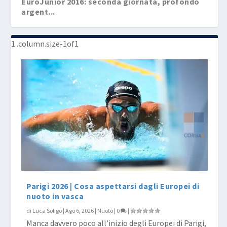
EuroJunior 2016: seconda giornata, profondo
argent...
EuroJunior 2016: com’è il salame ungherese?
Parigi 2026 | Cosa aspettarsi dagli Europei di
nuoto in vasca
di
Luca Soligo
|
Ago 6, 2026
|
Nuoto
|
0
|
Manca davvero poco all’inizio degli Europei di Parigi,