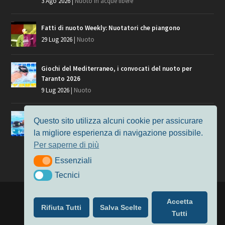
3 Ago 2026
|
Nuoto in acque libere
Fatti di nuoto Weekly: Nuotatori che piangono
29 Lug 2026
|
Nuoto
Giochi del Mediterraneo, i convocati del nuoto per
Taranto 2026
9 Lug 2026
|
Nuoto
Europei di Nuoto Parigi 2026: fra veterani e giovani, chi
Questo sito utilizza alcuni cookie per assicurare
manca?
la migliore esperienza di navigazione possibile.
7 Lug 2026
|
Nuoto
Per saperne di più
Essenziali
Essenziali
Tecnici
Tecnici
Progettato da
Elegant Themes
| Alimentato da
WordPress
Accetta
Rifiuta Tutti
Salva Scelte
Nuoto
MasterS
Podcast
Il Nuoto in Cifre
Chi siamo
Tutti
Privacy & Cookie Policy