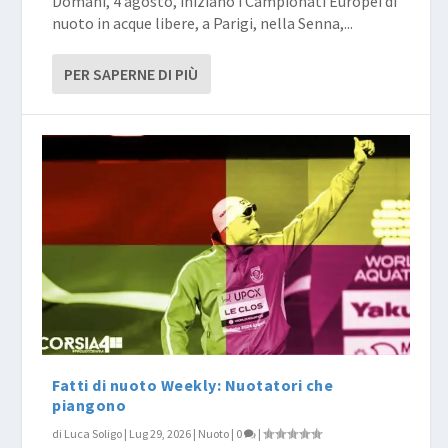
Domani, 4 agosto, iniziano i Campionati Europei di
nuoto in acque libere, a Parigi, nella Senna,...
PER SAPERNE DI PIÙ
Fatti di nuoto Weekly: Nuotatori che
piangono
di
Luca Soligo
|
Lug 29, 2026
|
Nuoto
|
0
|