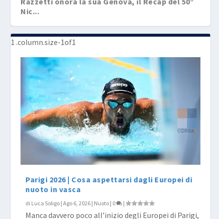
Razzetti onora la sua Genova, il Recap del 50°
Nic...
50° Nico Sapio, gli azzurri convocati per
Genova
Parigi 2026 | Cosa aspettarsi dagli Europei di
nuoto in vasca
di
Luca Soligo
|
Ago 6, 2026
|
Nuoto
|
0
|
Manca davvero poco all’inizio degli Europei di Parigi,