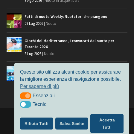
3 Ago 2026
|
Nuoto in acque libere
Fatti di nuoto Weekly: Nuotatori che piangono
29 Lug 2026
|
Nuoto
Giochi del Mediterraneo, i convocati del nuoto per
Taranto 2026
9 Lug 2026
|
Nuoto
Europei di Nuoto Parigi 2026: fra veterani e giovani, chi
Questo sito utilizza alcuni cookie per assicurare
manca?
la migliore esperienza di navigazione possibile.
7 Lug 2026
|
Nuoto
Per saperne di più
Essenziali
Essenziali
Tecnici
Tecnici
Progettato da
Elegant Themes
| Alimentato da
WordPress
Accetta
Rifiuta Tutti
Salva Scelte
Nuoto
MasterS
Podcast
Il Nuoto in Cifre
Chi siamo
Tutti
Privacy & Cookie Policy