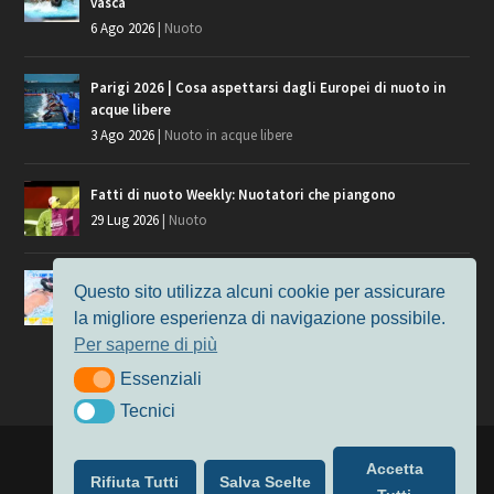
vasca
6 Ago 2026
|
Nuoto
Parigi 2026 | Cosa aspettarsi dagli Europei di nuoto in
acque libere
3 Ago 2026
|
Nuoto in acque libere
Fatti di nuoto Weekly: Nuotatori che piangono
29 Lug 2026
|
Nuoto
Giochi del Mediterraneo, i convocati del nuoto per
Questo sito utilizza alcuni cookie per assicurare
Taranto 2026
la migliore esperienza di navigazione possibile.
9 Lug 2026
|
Nuoto
Per saperne di più
Essenziali
Essenziali
Tecnici
Tecnici
Progettato da
Elegant Themes
| Alimentato da
WordPress
Accetta
Rifiuta Tutti
Salva Scelte
Nuoto
MasterS
Podcast
Il Nuoto in Cifre
Chi siamo