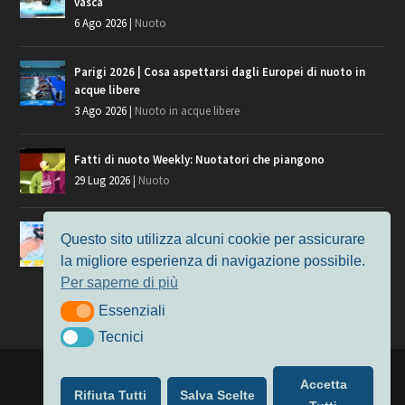
vasca
6 Ago 2026
|
Nuoto
Parigi 2026 | Cosa aspettarsi dagli Europei di nuoto in
acque libere
3 Ago 2026
|
Nuoto in acque libere
Fatti di nuoto Weekly: Nuotatori che piangono
29 Lug 2026
|
Nuoto
Giochi del Mediterraneo, i convocati del nuoto per
Questo sito utilizza alcuni cookie per assicurare
Taranto 2026
la migliore esperienza di navigazione possibile.
9 Lug 2026
|
Nuoto
Per saperne di più
Essenziali
Essenziali
Tecnici
Tecnici
Progettato da
Elegant Themes
| Alimentato da
WordPress
Accetta
Rifiuta Tutti
Salva Scelte
Nuoto
MasterS
Podcast
Il Nuoto in Cifre
Chi siamo