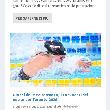
Come mai i nuotatori si commuovono dopo una
gara? Cosa c’è di così romantico nella prestazione...
PER SAPERNE DI PIÙ
Giochi del Mediterraneo, i convocati del
nuoto per Taranto 2026
di
Luca Soligo
|
Lug 9, 2026
|
Nuoto
|
0
|