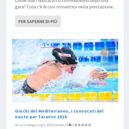
Come mai i nuotatori si commuovono dopo una
gara? Cosa c’è di così romantico nella prestazione...
PER SAPERNE DI PIÙ
Giochi del Mediterraneo, i convocati del
nuoto per Taranto 2026
di
Luca Soligo
|
Lug 9, 2026
|
Nuoto
|
0
|