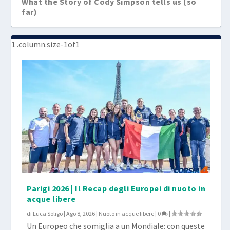
What the Story of Cody Simpson tells us (so
far)
Cosa ci dice (fin qui) la Storia di Cody Simpson
Chad Le Clos al microfono di Brett Hawke
Parigi 2026 | Il Recap degli Europei di nuoto in
acque libere
di
Luca Soligo
|
Ago 8, 2026
|
Nuoto in acque libere
|
0
|
Un Europeo che somiglia a un Mondiale: con queste