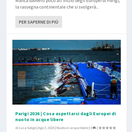
Manca davvero poco all’inizio degli Europei di Parigi,
la rassegna continentale che si svolgerà...
PER SAPERNE DI PIÙ
Parigi 2026 | Cosa aspettarsi dagli Europei di
nuoto in acque libere
di
Luca Soligo
|
Ago 3, 2026
|
Nuoto in acque libere
|
0
|