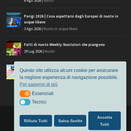
6 Ago 2026
|
Nuoto
Parigi 2026 | Cosa aspettarsi dagli Europei di nuoto in
acque libere
3 Ago 2026
|
Nuoto in acque libere
Fatti di nuoto Weekly: Nuotatori che piangono
29 Lug 2026
|
Nuoto
Giochi del Mediterraneo, i convocati del nuoto per
Questo sito utilizza alcuni cookie per assicurare
Taranto 2026
la migliore esperienza di navigazione possibile.
9 Lug 2026
|
Nuoto
Per saperne di più
Essenziali
Essenziali
Tecnici
Tecnici
Progettato da
Elegant Themes
| Alimentato da
WordPress
Accetta
Rifiuta Tutti
Salva Scelte
Nuoto
MasterS
Podcast
Il Nuoto in Cifre
Chi siamo
Tutti
Privacy & Cookie Policy