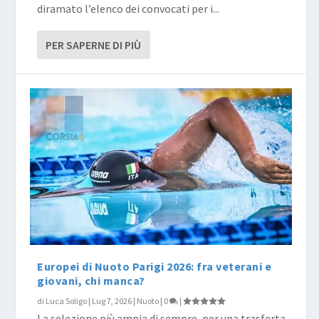
diramato l’elenco dei convocati per i...
PER SAPERNE DI PIÙ
Europei di Nuoto Parigi 2026: fra veterani e
giovani, chi manca?
di
Luca Soligo
|
Lug 7, 2026
|
Nuoto
|
0
|
La selezione più ampia di sempre, per una trasferta