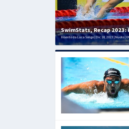
SwimStats, Recap 2023: i 
Inserito da
Luca Soligo
|
Dic 18, 2023
|
Nuoto
|
0