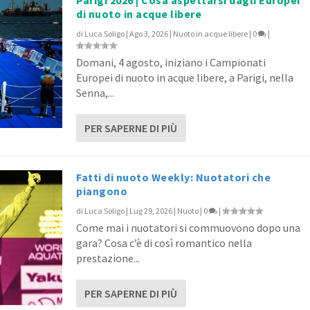
di nuoto in acque libere
di
Luca Soligo
|
Ago 3, 2026
|
Nuoto in acque libere
|
0
|
Record e le Graduatorie d...
Record e le Graduatorie d...
 Graduatorie 2021 in Vasc...
 Graduatorie 2021 in Vasc...
egli EuroSwim2017 di Cope...
Domani, 4 agosto, iniziano i Campionati
0
|
|
|
|
|
Europei di nuoto in acque libere, a Parigi, nella
Senna,...
PER SAPERNE DI PIÙ
Fatti di nuoto Weekly: Nuotatori che
piangono
di
Luca Soligo
|
Lug 29, 2026
|
Nuoto
|
0
|
Come mai i nuotatori si commuovono dopo una
gara? Cosa c’è di così romantico nella
prestazione...
PER SAPERNE DI PIÙ