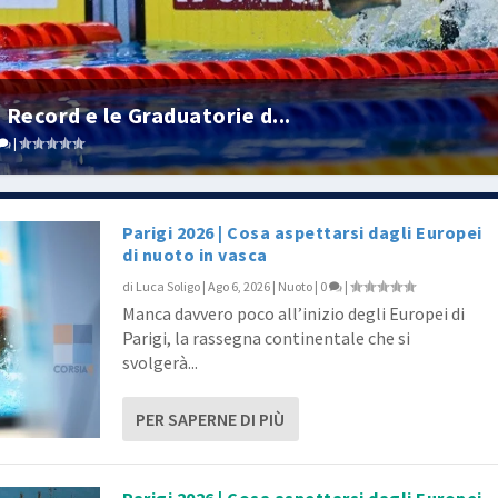
Record e le Graduatorie d...
|
Parigi 2026 | Cosa aspettarsi dagli Europei
di nuoto in vasca
di
Luca Soligo
|
Ago 6, 2026
|
Nuoto
|
0
|
Manca davvero poco all’inizio degli Europei di
Parigi, la rassegna continentale che si
svolgerà...
PER SAPERNE DI PIÙ
Parigi 2026 | Cosa aspettarsi dagli Europei