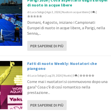
di nuoto in acque libere
di
Luca Soligo
|
Ago 3, 2026
|
Nuoto in acque libere
|
0
|
Domani, 4 agosto, iniziano i Campionati
Europei di nuoto in acque libere, a Parigi, nella
Senna,...
PER SAPERNE DI PIÙ
Fatti di nuoto Weekly: Nuotatori che
piangono
di
Luca Soligo
|
Lug 29, 2026
|
Nuoto
|
0
|
Come mai i nuotatori si commuovono dopo una
gara? Cosa c’è di così romantico nella
prestazione...
PER SAPERNE DI PIÙ