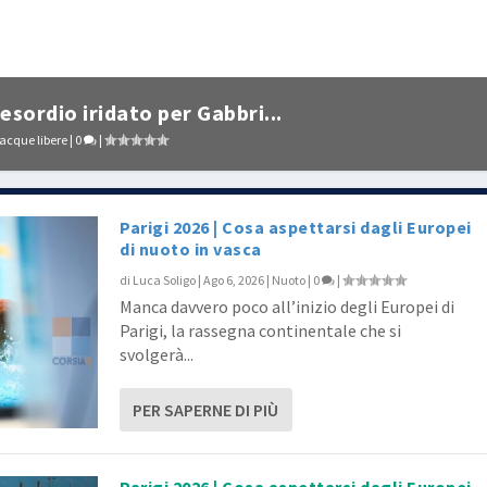
sordio iridato per Gabbri...
 acque libere
|
0
|
Parigi 2026 | Cosa aspettarsi dagli Europei
di nuoto in vasca
di
Luca Soligo
|
Ago 6, 2026
|
Nuoto
|
0
|
Manca davvero poco all’inizio degli Europei di
Parigi, la rassegna continentale che si
svolgerà...
PER SAPERNE DI PIÙ
Parigi 2026 | Cosa aspettarsi dagli Europei