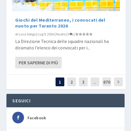
Giochi del Mediterraneo, i convocati del
nuoto per Taranto 2026
di
Luca Soligo
|
Lug 9, 2026
|
Nuoto
|
0
|
La Direzione Tecnica delle squadre nazionali ha
diramato l’elenco dei convocati per i...
PER SAPERNE DI PIÙ
1
2
3
...
870
SEGUICI
Facebook