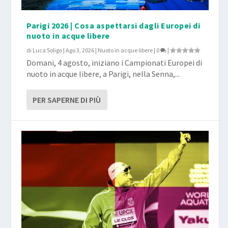
Parigi 2026 | Cosa aspettarsi dagli Europei di
nuoto in acque libere
di
Luca Soligo
|
Ago 3, 2026
|
Nuoto in acque libere
|
0
|
Domani, 4 agosto, iniziano i Campionati Europei di
nuoto in acque libere, a Parigi, nella Senna,...
PER SAPERNE DI PIÙ