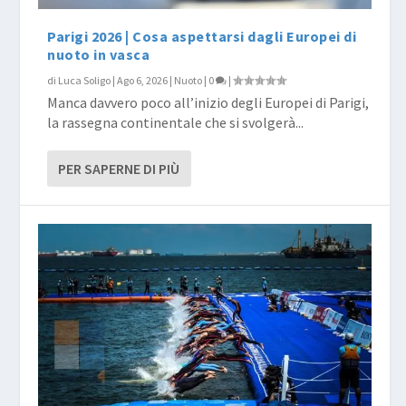
Parigi 2026 | Cosa aspettarsi dagli Europei di
nuoto in vasca
di
Luca Soligo
|
Ago 6, 2026
|
Nuoto
|
0
|
Manca davvero poco all’inizio degli Europei di Parigi,
la rassegna continentale che si svolgerà...
PER SAPERNE DI PIÙ