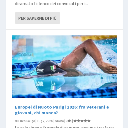
diramato l’elenco dei convocati per i...
PER SAPERNE DI PIÙ
Europei di Nuoto Parigi 2026: fra veterani e
giovani, chi manca?
di
Luca Soligo
|
Lug 7, 2026
|
Nuoto
|
0
|
La selezione più ampia di sempre, per una trasferta