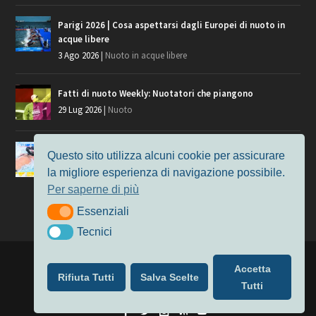
Parigi 2026 | Cosa aspettarsi dagli Europei di nuoto in
acque libere
3 Ago 2026
|
Nuoto in acque libere
Fatti di nuoto Weekly: Nuotatori che piangono
29 Lug 2026
|
Nuoto
Giochi del Mediterraneo, i convocati del nuoto per
Questo sito utilizza alcuni cookie per assicurare
Taranto 2026
la migliore esperienza di navigazione possibile.
9 Lug 2026
|
Nuoto
Per saperne di più
Essenziali
Essenziali
Tecnici
Tecnici
Progettato da
Elegant Themes
| Alimentato da
WordPress
Accetta
Rifiuta Tutti
Salva Scelte
Nuoto
MasterS
Podcast
Il Nuoto in Cifre
Chi siamo
Tutti
Privacy & Cookie Policy