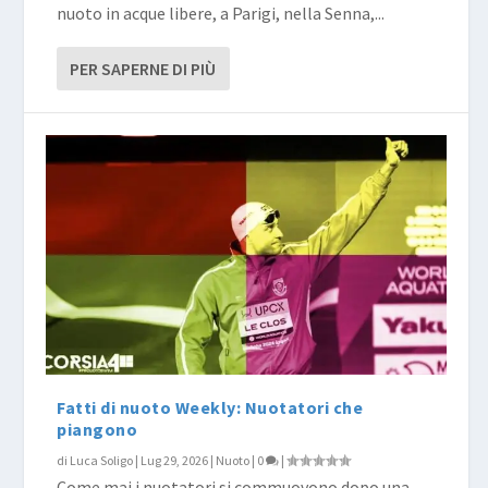
nuoto in acque libere, a Parigi, nella Senna,...
PER SAPERNE DI PIÙ
Fatti di nuoto Weekly: Nuotatori che
piangono
di
Luca Soligo
|
Lug 29, 2026
|
Nuoto
|
0
|
Come mai i nuotatori si commuovono dopo una