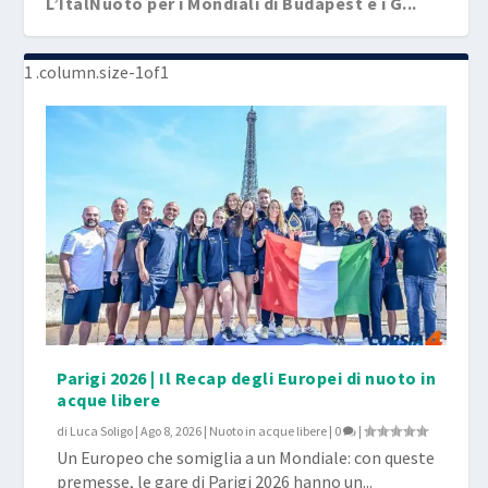
L’ItalNuoto per i Mondiali di Budapest e i G...
Parigi 2026 | Il Recap degli Europei di nuoto in
acque libere
di
Luca Soligo
|
Ago 8, 2026
|
Nuoto in acque libere
|
0
|
Un Europeo che somiglia a un Mondiale: con queste
premesse, le gare di Parigi 2026 hanno un...