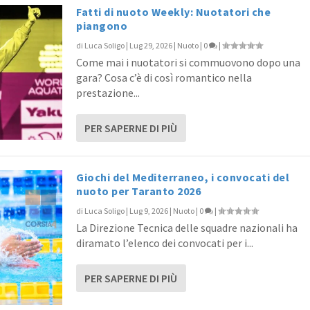
Fatti di nuoto Weekly: Nuotatori che
piangono
di
Luca Soligo
|
Lug 29, 2026
|
Nuoto
|
0
|
ti 2017: la nuova era è ...
 Cortona, Novara, Portici...
Come mai i nuotatori si commuovono dopo una
Salvamento
MasterS
|
2
|
0
|
|
gara? Cosa c’è di così romantico nella
prestazione...
PER SAPERNE DI PIÙ
Giochi del Mediterraneo, i convocati del
nuoto per Taranto 2026
di
Luca Soligo
|
Lug 9, 2026
|
Nuoto
|
0
|
La Direzione Tecnica delle squadre nazionali ha
diramato l’elenco dei convocati per i...
PER SAPERNE DI PIÙ