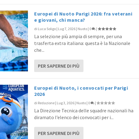
Europei di Nuoto Parigi 2026: fra veterani
e giovani, chi manca?
di
Luca Soligo
|
Lug 7, 2026
|
Nuoto
|
0
|
La selezione più ampia di sempre, per una
trasferta extra italiana: questa è la Nazionale
che...
PER SAPERNE DI PIÙ
Europei di Nuoto, i convocati per Parigi
2026
di
Redazione
|
Lug 3, 2026
|
Nuoto
|
0
|
La Direzione Tecnica delle squadre nazionali ha
diramato l’elenco dei convocati per i...
PER SAPERNE DI PIÙ