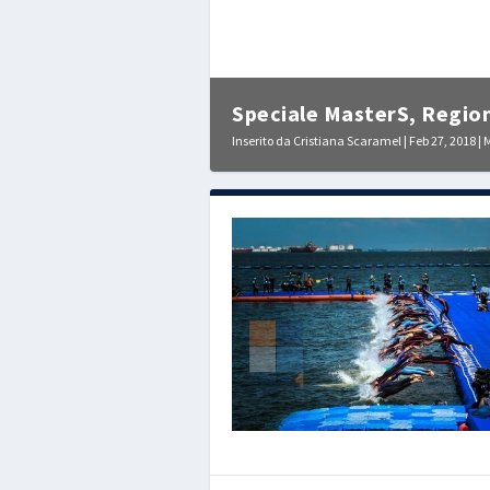
Speciale MasterS, Region
Inserito da
Cristiana Scaramel
|
Feb 27, 2018
|
M