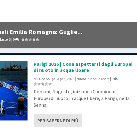
ali Emilia Romagna: Guglie...
asterS
|
0
|
Parigi 2026 | Cosa aspettarsi dagli Europei
di nuoto in acque libere
di
Luca Soligo
|
Ago 3, 2026
|
Nuoto in acque libere
|
0
|
Domani, 4 agosto, iniziano i Campionati
Europei di nuoto in acque libere, a Parigi, nella
Senna,...
PER SAPERNE DI PIÙ