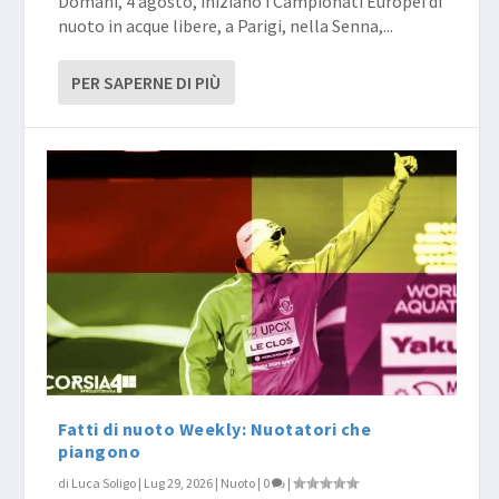
Domani, 4 agosto, iniziano i Campionati Europei di
nuoto in acque libere, a Parigi, nella Senna,...
PER SAPERNE DI PIÙ
Fatti di nuoto Weekly: Nuotatori che
piangono
di
Luca Soligo
|
Lug 29, 2026
|
Nuoto
|
0
|