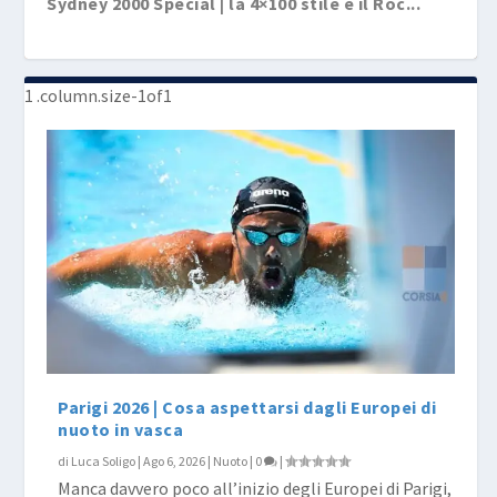
Sydney 2000 Special | la 4×100 stile e il Roc...
ItalNuoto e Olimpiadi | Sydney 2000, l’oro O...
ItalNuoto e Olimpiadi | Sydney 2000, Fioravanti
ItalNuoto e Olimpiadi | Sydney 2000, Rosolino
ItalNuoto e Olimpiadi | Sydney 2000, Domenico
ItalNuoto e Olimpiadi | Sydney 2000, il primo
e ...
R...
Fior...
arge...
Parigi 2026 | Cosa aspettarsi dagli Europei di
nuoto in vasca
di
Luca Soligo
|
Ago 6, 2026
|
Nuoto
|
0
|
Manca davvero poco all’inizio degli Europei di Parigi,