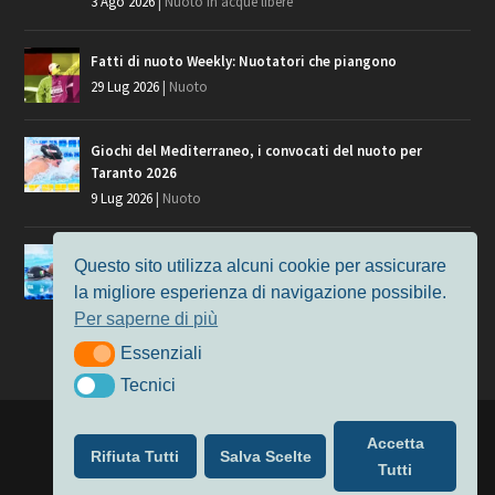
3 Ago 2026
|
Nuoto in acque libere
Fatti di nuoto Weekly: Nuotatori che piangono
29 Lug 2026
|
Nuoto
Giochi del Mediterraneo, i convocati del nuoto per
Taranto 2026
9 Lug 2026
|
Nuoto
Europei di Nuoto Parigi 2026: fra veterani e giovani, chi
Questo sito utilizza alcuni cookie per assicurare
manca?
la migliore esperienza di navigazione possibile.
7 Lug 2026
|
Nuoto
Per saperne di più
Essenziali
Essenziali
Tecnici
Tecnici
Progettato da
Elegant Themes
| Alimentato da
WordPress
Accetta
Rifiuta Tutti
Salva Scelte
Nuoto
MasterS
Podcast
Il Nuoto in Cifre
Chi siamo
Tutti
Privacy & Cookie Policy