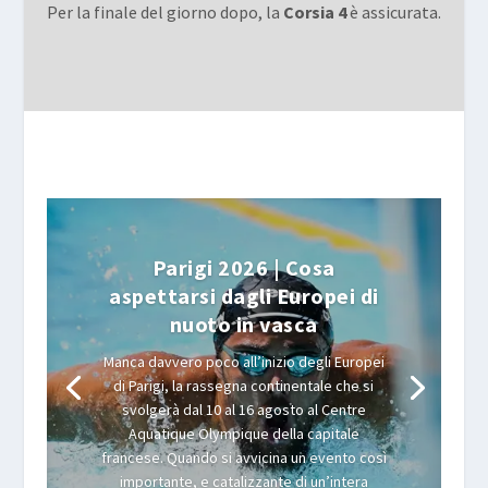
Per la finale del giorno dopo, la
Corsia 4
è assicurata.
Parigi 2026 | Cosa
aspettarsi dagli Europei di
nuoto in vasca
Manca davvero poco all’inizio degli Europei
di Parigi, la rassegna continentale che si
svolgerà dal 10 al 16 agosto al Centre
Aquatique Olympique della capitale
francese. Quando si avvicina un evento così
importante, e catalizzante di un’intera