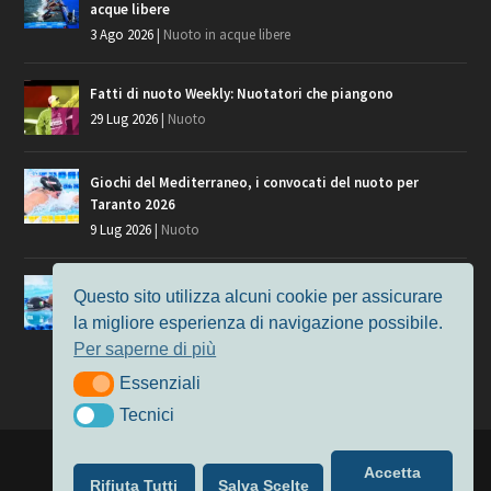
acque libere
3 Ago 2026
|
Nuoto in acque libere
Fatti di nuoto Weekly: Nuotatori che piangono
29 Lug 2026
|
Nuoto
Giochi del Mediterraneo, i convocati del nuoto per
Taranto 2026
9 Lug 2026
|
Nuoto
Europei di Nuoto Parigi 2026: fra veterani e giovani, chi
Questo sito utilizza alcuni cookie per assicurare
manca?
la migliore esperienza di navigazione possibile.
7 Lug 2026
|
Nuoto
Per saperne di più
Essenziali
Essenziali
Tecnici
Tecnici
Progettato da
Elegant Themes
| Alimentato da
WordPress
Accetta
Rifiuta Tutti
Salva Scelte
Nuoto
MasterS
Podcast
Il Nuoto in Cifre
Chi siamo