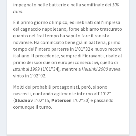
impegnato nelle batterie e nella semifinale dei
100
rana
.
È il primo giorno olimpico, ed inebriati dall’impresa
del cagnaccio napoletano, forse abbiamo trascurato
quanto nel frattempo ha saputo fare il ranista
novarese. Ha cominciato bene già in batteria, primo
tempo dell’intero parterre in 1’01”32 e nuovo
record
italiano
. Il precedente, sempre di Fioravanti, risale al
primo dei suoi due ori europei consecutivi, quello di
Istanbul
1999
(1’01”34), mentre a
Helsinki 2000
aveva
vinto in 1’02”02.
Molti dei probabili protagonisti, però, si sono
nascosti, nuotando agilmente intorno all’1’02”
(
Sludnov
1’02”15,
Petersen
1’02”20) e passando
comunque il turno.