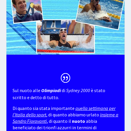
Sul nuoto alle
Olimpiadi
di
Sydney 2000
è stato
scritto e detto di tutto.
Di quanto sia stata importante
quella settimana per
l’Italia dello sport
, di quanto abbiamo urlato
insieme a
Sandro Fioravanti
, di quanto il
nuoto
abbia
beneficiato dei trionfi azzurri in termini di