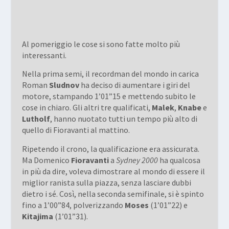
Al pomeriggio le cose si sono fatte molto più
interessanti.
Nella prima semi, il recordman del mondo in carica
Roman
Sludnov
ha deciso di aumentare i giri del
motore, stampando 1’01”15 e mettendo subito le
cose in chiaro. Gli altri tre qualificati,
Malek
,
Knabe
e
Lutholf
, hanno nuotato tutti un tempo più alto di
quello di Fioravanti al mattino.
Ripetendo il crono, la qualificazione era assicurata.
Ma Domenico
Fioravanti
a
Sydney 2000
ha qualcosa
in più da dire, voleva dimostrare al mondo di essere il
miglior ranista sulla piazza, senza lasciare dubbi
dietro i sé. Così, nella seconda semifinale, si è spinto
fino a 1’00”84, polverizzando
Moses
(1’01”22) e
Kitajima
(1’01”31).