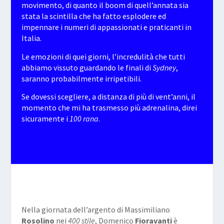
movimento, di quanto il boom di quell’annata sia
stata la scintilla che ha fatto esplodere ed
impennare i numeri di appassionati e praticanti in
Italia.
Le emozioni di quei giorni, l’incredulità che tutti
abbiamo vissuto guardando le finali di
Sydney
,
saranno probabilmente irripetibili.
Se dovessi scegliere, a distanza di più di vent’anni, il
momento che mi ha trasmesso più adrenalina, direi
sicuramente i
100 rana
.
Nella giornata dell’argento di Massimiliano
Rosolino
nei
400 stile
, Domenico
Fioravanti
è