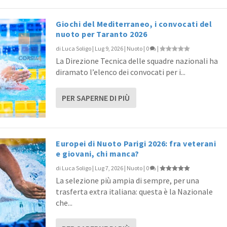
Giochi del Mediterraneo, i convocati del
nuoto per Taranto 2026
di
Luca Soligo
|
Lug 9, 2026
|
Nuoto
|
0
|
La Direzione Tecnica delle squadre nazionali ha
diramato l’elenco dei convocati per i...
PER SAPERNE DI PIÙ
Europei di Nuoto Parigi 2026: fra veterani
e giovani, chi manca?
di
Luca Soligo
|
Lug 7, 2026
|
Nuoto
|
0
|
La selezione più ampia di sempre, per una
trasferta extra italiana: questa è la Nazionale
che...