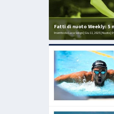
Fatti di nuoto Weekly: 5 
Inserito da
Luca Soligo
|
Giu 11, 2025
|
Nuoto
|
0