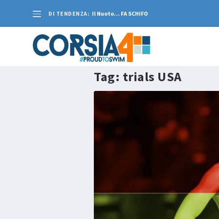
DI TENDENZA:
Il Nuoto… FA SCHIFO
Tag:
trials USA