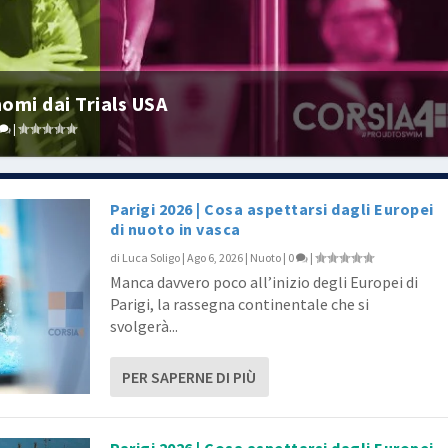
nomi dai Trials USA
|
Parigi 2026 | Cosa aspettarsi dagli Europei
di nuoto in vasca
di
Luca Soligo
|
Ago 6, 2026
|
Nuoto
|
0
|
Manca davvero poco all’inizio degli Europei di
Parigi, la rassegna continentale che si
svolgerà...
PER SAPERNE DI PIÙ
Parigi 2026 | Cosa aspettarsi dagli Europei