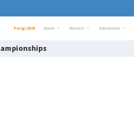
Parigi 2026
Nuoto
MasterS
Salvamento
hampionships