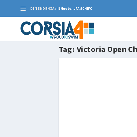
DI TENDENZA:
Il Nuoto… FA SCHIFO
Tag:
Victoria Open C