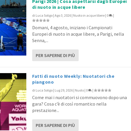
Parigi 2026 | Cosa aspettarsi dagli Europei
di nuoto in acque libere
di
Luca Soligo
|
Ago 3, 2026
|
Nuoto in acque libere
|
0
|
Domani, 4 agosto, iniziano i Campionati
Europei di nuoto in acque libere, a Parigi, nella
Senna,...
PER SAPERNE DI PIÙ
Fatti di nuoto Weekly: Nuotatori che
piangono
di
Luca Soligo
|
Lug 29, 2026
|
Nuoto
|
0
|
Come mai i nuotatori si commuovono dopo una
gara? Cosa c’è di così romantico nella
prestazione...
PER SAPERNE DI PIÙ