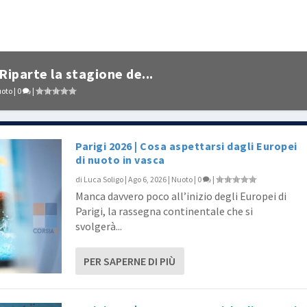
 Riparte la stagione de...
oto
|
0
|
Parigi 2026 | Cosa aspettarsi dagli Europei
di nuoto in vasca
di
Luca Soligo
|
Ago 6, 2026
|
Nuoto
|
0
|
Manca davvero poco all’inizio degli Europei di
Parigi, la rassegna continentale che si
svolgerà...
PER SAPERNE DI PIÙ