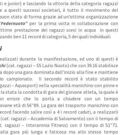
ti e junior) e lasciando la vittoria della categoria ragazzi
re a questi successi societari, è tutto il movimento del
buon stato di forma grazie ad un’ottima organizzazione
“
Federnuoto”
per la prima volta in collaborazione con
ottime prestazione dei ragazzi scesi in acqua in questi
ndo ben 11 record di categoria, 5 dei quali individuali.
i
realizzati durante la manifestazione, ed uno di questi è
chi
(cat. ragazzi – SS Lazio Nuoto) che con 39.16 stabilisce
a dopo una gara dominata dall’inizio alla fine e mantiene
izio campionato. Il secondo record è stato stabilito
agazzi – Aqvasport) nella specialità manichino con pinne e
a stata la condotta di gara del giovane atleta, la quale è
un errore che lo porta a chiudere con un tempo
iovane età di 56″89. La gara del trasporto manichino con
ord facendo salire così a 4 i record caduti, a realizzarli
(cat. ragazzi – Accademia di Salvamento) con il tempo di
. ragazzi – Interamnia Fitness) con il tempo di 51″71.
dalla gara più lunga e faticosa ma allo stesso tempo