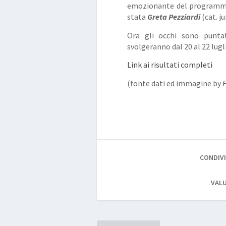
emozionante del programma e
stata
Greta Pezziardi
(cat. j
Ora gli occhi sono puntati
svolgeranno dal 20 al 22 lugl
Link ai risultati completi
(fonte dati ed immagine by
F
CONDIVI
VALU