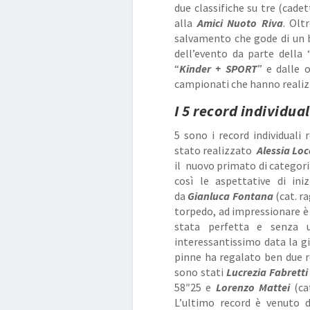
due classifiche su tre (cadet
alla
Amici Nuoto Riva
. Olt
salvamento che gode di un 
dell’evento da parte della 
“
Kinder + SPORT
” e dalle 
campionati che hanno realizza
I 5 record individual
5 sono i record individuali 
stato realizzato
Alessia Loc
il nuovo primato di categori
così le aspettative di in
da
Gianluca Fontana
(cat. r
torpedo, ad impressionare è l
stata perfetta e senza 
interessantissimo data la g
pinne ha regalato ben due rec
sono stati
Lucrezia Fabretti
58″25 e
Lorenzo Mattei
(cat
L’ultimo record è venuto 