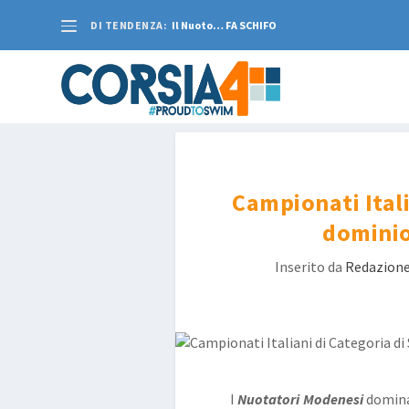
DI TENDENZA:
Il Nuoto… FA SCHIFO
Campionati Ital
dominio
Inserito da
Redazion
I
Nuotatori Modenesi
domina