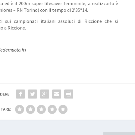
d è il 200m super lifesaver femminile, a realizzarlo è
uniores – RN Torino) con il tempo di 2’35″14.
 sui campionati italiani assoluti di Riccione che si
io a Riccione.
edernuoto.it
)
DERE:
TARE: