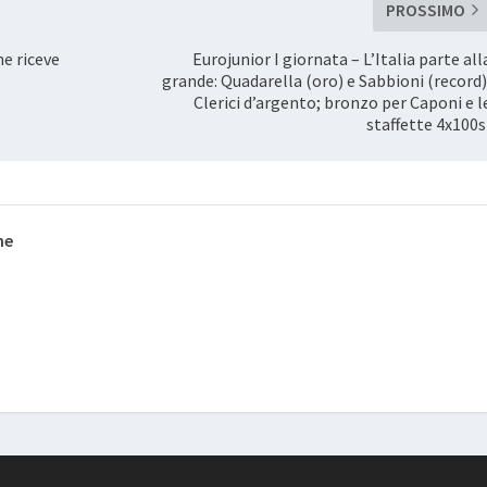
PROSSIMO
ne riceve
Eurojunior I giornata – L’Italia parte all
grande: Quadarella (oro) e Sabbioni (record)
Clerici d’argento; bronzo per Caponi e l
staffette 4x100s
ne