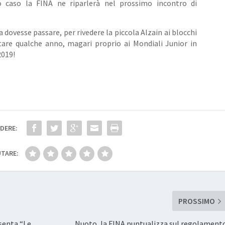
 caso la FINA ne riparlerà nel prossimo incontro di
dovesse passare, per rivedere la piccola Alzain ai blocchi
are qualche anno, magari proprio ai Mondiali Junior in
019!
DERE:
TARE:
PROSSIMO
senta “Le
Nuoto, la FINA puntualizza sul regolament