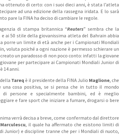
 ottenuto di certo: con i suoi dieci anni, è stata l’atleta
ecipare ad una edizione della rassegna iridata. E lo sarà
to pare la FINA ha deciso di cambiare le regole.
agenzia di stampa britannica “
Reuters
” sembra che la
 e ai 50 stile della giovanissima atleta del Bahrain abbia
A a porre un limite di età anche per i Campionati Mondiali
ain, voluta poiché a ogni nazione è permesso schierare un
a creato un paradosso di non poco conto: infatti la giovane
giovane per partecipare ai Campionati Mondiali Junior di
 è 14 anni.
 della
Tareq
è il presidente della FINA Julio
Maglione
, che
 una cosa positiva, se si pensa che in tutto il mondo
a di persone e specialmente bambini, ed è meglio
ggiare e fare sport che iniziare a fumare, drogarsi o bere
ima verrà decisa a breve, come confermato dal direttore
l
Marculescu
, il quale ha affermato che esistono limiti di
di Junior) e discipline tranne che per i Mondiali di nuoto,