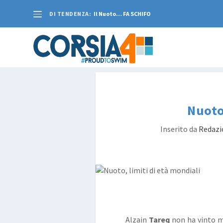
DI TENDENZA:
Il Nuoto… FA SCHIFO
Nuoto,
Inserito da
Redazi
Alzain
Tareq
non ha vinto m