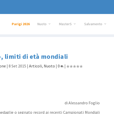
Parigi 2026
Nuoto
MasterS
Salvamento
 limiti di età mondiali
one
|
8 Set 2015
|
Articoli
,
Nuoto
|
0
|
di Alessandro Foglio
edaglie o segnato record ai recenti Campionati Mondiali