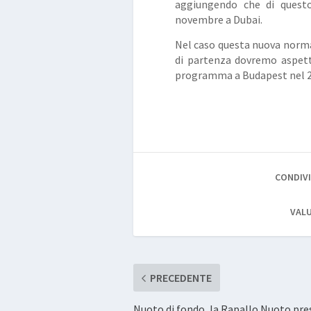
aggiungendo che di questo
novembre a Dubai.
Nel caso questa nuova norma 
di partenza dovremo aspett
programma a Budapest nel 2
CONDIVI
VALU
PRECEDENTE
Nuoto di fondo, la Rapallo Nuoto pre