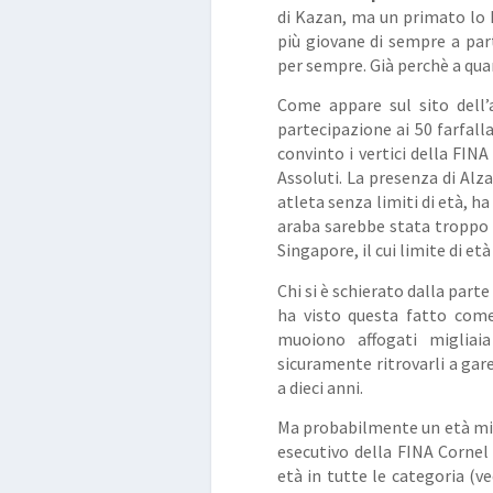
di Kazan, ma un primato lo ha
più giovane di sempre a part
per sempre. Già perchè a quan
Come appare sul sito dell’
partecipazione ai 50 farfalla
convinto i vertici della FIN
Assoluti. La presenza di Alz
atleta senza limiti di età, h
araba sarebbe stata troppo 
Singapore, il cui limite di età
Chi si è schierato dalla parte
ha visto questa fatto come
muoiono affogati migliai
sicuramente ritrovarli a gare
a dieci anni.
Ma probabilmente un età min
esecutivo della FINA Corne
età in tutte le categoria (ve