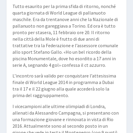
Tutto esaurito per la prima sfida di ritorno, nonché
quarta giornata di
World League
di pallanuoto
maschile. Era da trentanove anni che la Nazionale di
pallanuoto non gareggiava a Torino. Ed ora è tutto
pronto per stasera, 11 febbraio ore 20. Il ritorno
nella città della Mole è frutto di due anni di
trattative tra la Federazione e l’assessore comunale
allo sport Stefano Gallo. «Ho un bel ricordo della
piscina Monumentale, dove ho esordito a 17 anni in
serie A, segnando 4 gol» confessa il ct azzurro.
L’incontro sarà valido per conquistare l’attesissima
finale di
World League 2014
in programma a Dubai
tra il 17 e il 22 giugno alla quale accederà solo la
prima del raggruppamento.
I vicecampioni alle ultime olimpiadi di Londra,
allenati da Alessandro Campagna, si presentano con
una formazione giovane e rinnovata in vista di Rio
2016. Attualmente sono al secondo posto in un
girone che vede in testa il Montenegro (con 9 punti),