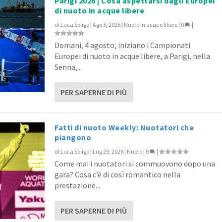
Parigi 2026 | Cosa aspettarsi dagli Europei
di nuoto in acque libere
di
Luca Soligo
|
Ago 3, 2026
|
Nuoto in acque libere
|
0
|
Domani, 4 agosto, iniziano i Campionati
Europei di nuoto in acque libere, a Parigi, nella
Senna,...
PER SAPERNE DI PIÙ
Fatti di nuoto Weekly: Nuotatori che
piangono
di
Luca Soligo
|
Lug 29, 2026
|
Nuoto
|
0
|
Come mai i nuotatori si commuovono dopo una
gara? Cosa c’è di così romantico nella
prestazione...
PER SAPERNE DI PIÙ