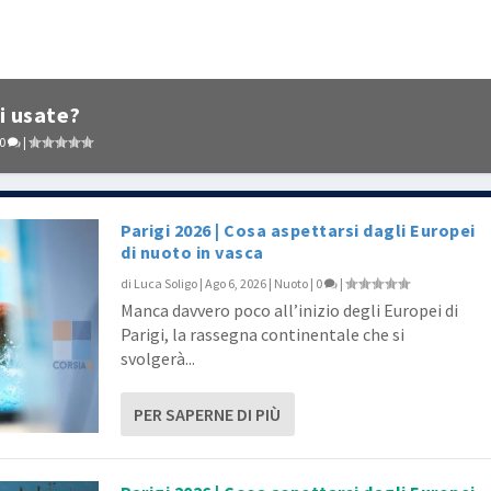
i usate?
0
|
Parigi 2026 | Cosa aspettarsi dagli Europei
di nuoto in vasca
di
Luca Soligo
|
Ago 6, 2026
|
Nuoto
|
0
|
Manca davvero poco all’inizio degli Europei di
Parigi, la rassegna continentale che si
svolgerà...
PER SAPERNE DI PIÙ