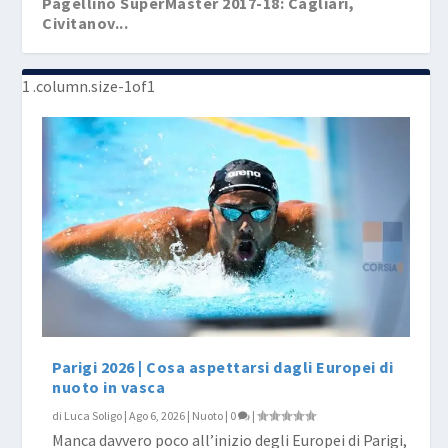
Pagellino SuperMaster 2017-18: Cagliari,
Civitanov...
Il Pagellino SuperMaster: Bitonto, Bologna,
Caglia...
Parigi 2026 | Cosa aspettarsi dagli Europei di
nuoto in vasca
di
Luca Soligo
|
Ago 6, 2026
|
Nuoto
|
0
|
Manca davvero poco all’inizio degli Europei di Parigi,