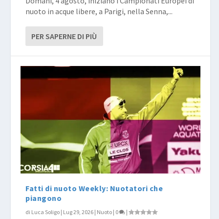
Domani, 4 agosto, iniziano i Campionati Europei di
nuoto in acque libere, a Parigi, nella Senna,...
PER SAPERNE DI PIÙ
Fatti di nuoto Weekly: Nuotatori che
piangono
di
Luca Soligo
|
Lug 29, 2026
|
Nuoto
|
0
|