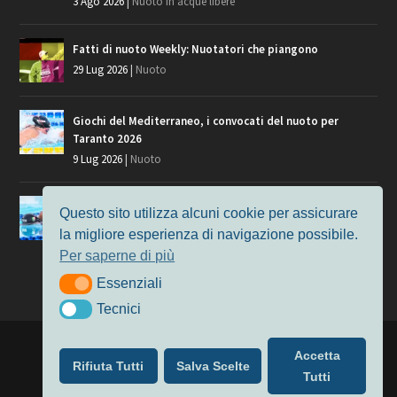
3 Ago 2026
|
Nuoto in acque libere
Fatti di nuoto Weekly: Nuotatori che piangono
29 Lug 2026
|
Nuoto
Giochi del Mediterraneo, i convocati del nuoto per
Taranto 2026
9 Lug 2026
|
Nuoto
Europei di Nuoto Parigi 2026: fra veterani e giovani, chi
Questo sito utilizza alcuni cookie per assicurare
manca?
la migliore esperienza di navigazione possibile.
7 Lug 2026
|
Nuoto
Per saperne di più
Essenziali
Essenziali
Tecnici
Tecnici
Progettato da
Elegant Themes
| Alimentato da
WordPress
Accetta
Rifiuta Tutti
Salva Scelte
Nuoto
MasterS
Podcast
Il Nuoto in Cifre
Chi siamo
Tutti
Privacy & Cookie Policy